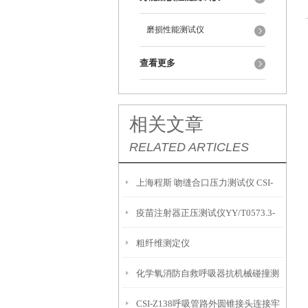
磨损性能测试仪
查看更多
相关文章
RELATED ARTICLES
上海程斯 吻缝合口压力测试仪 CSI-
疫苗注射器正压测试仪YY/T0573.3-
Z055 分析原理技术
粗纤维测定仪
2019 上海程斯 技术参数
化学氧消防自救呼吸器抗机械碰撞测
CSI-Z138呼吸管路外圆锥接头连接牢
试仪