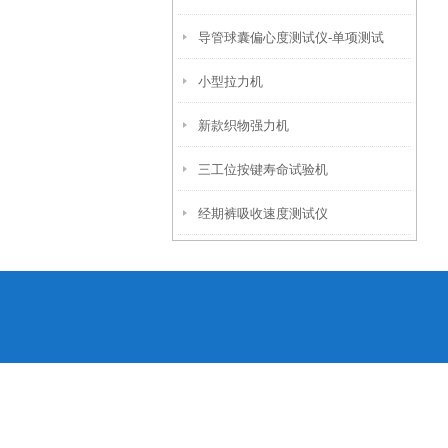
导管球囊偏心度测试仪-单项测试
固度测试仪
小型拉力机
新款织物强力机
三工位按键寿命试验机
经期裤吸收速度测试仪