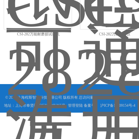
CSI-282万能耐磨损试验机
CSI-282万能耐磨仪
© 2019 上海程斯智能科技有限公司 版权所有 总访问量：
428316
GoogleSitemap
地址：上海市奉贤区庄行镇东街265号
管理登陆
备案号：
沪ICP备19009154号-4