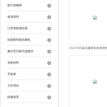
医疗器械类
电池系列
口罩类检测仪器
抗揉搓性能试验机
CSI-F1045硫化橡胶和热塑
赫尔茨贝格式滤速仪
减测试仪
包装材料
手套类
卫生用品
防毒面罩