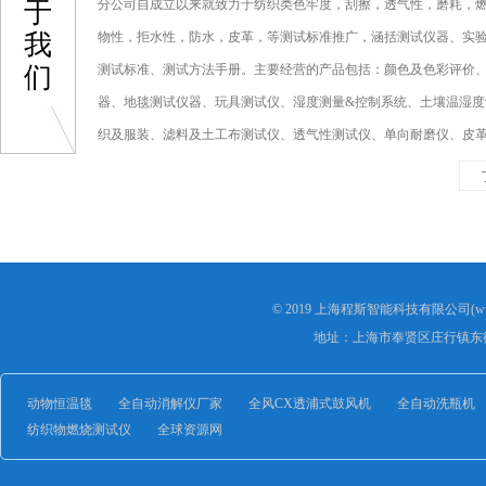
于
分公司自成立以来就致力于纺织类色牢度，刮擦，透气性，磨耗，
我
物性，拒水性，防水，皮革，等测试标准推广，涵括测试仪器、实
们
测试标准、测试方法手册。主要经营的产品包括：颜色及色彩评价
器、地毯测试仪器、玩具测试仪、湿度测量&控制系统、土壤温湿度
织及服装、滤料及土工布测试仪、透气性测试仪、单向耐磨仪、皮
仪、过滤材料测试仪、交通工具类测试仪、耐候及老化测试仪...
© 2019 上海程斯智能科技有限公司(www
地址：上海市奉贤区庄行镇东街
动物恒温毯
全自动消解仪厂家
全风CX透浦式鼓风机
全自动洗瓶机
纺织物燃烧测试仪
全球资源网