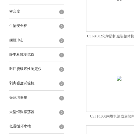
密合度
生物安全柜
CSI-X082化学防护服装整
摆锤冲击
测试仪
静电衰减测试仪
耐屈挠破坏性测定仪
剥离强度试验机
振荡培养箱
大型恒温振荡器
CSI-F1060内燃机油成焦
低温循环水槽