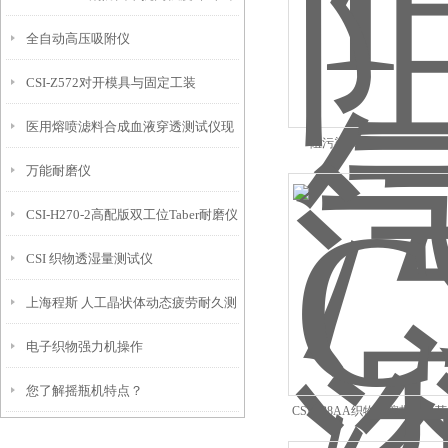
全自动高压吸附仪
验机
CSI-Z572对开模具与固定工装
医用熔喷滤料合成血液穿透测试仪现
阻污染液体气溶胶穿透性
万能耐磨仪
货
CSI-H270-2高配版双工位Taber耐磨仪
CSI 织物透湿量测试仪
上海程斯 人工晶状体动态疲劳耐久测
电子织物强力机操作
试仪YY 0290.3-2008
您了解摇瓶机特点？
CSI-238AA织物摩擦带电