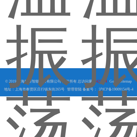
© 2019 上海程斯智能科技有限公司 版权所有 总访问量：
423394
GoogleSitemap
地址：上海市奉贤区庄行镇东街265号
管理登陆
备案号：
沪ICP备19009154号-4