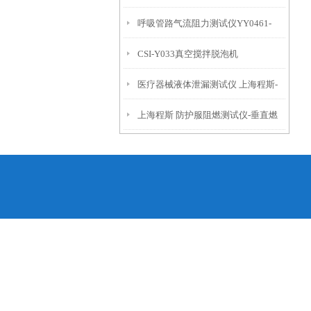
呼吸管路气流阻力测试仪YY0461-
CSI-Y033真空搅拌脱泡机
2003
医疗器械液体泄漏测试仪 上海程斯-
上海程斯 防护服阻燃测试仪-垂直燃
分析原理讲解技术
烧测试仪GB/T 5455-1997