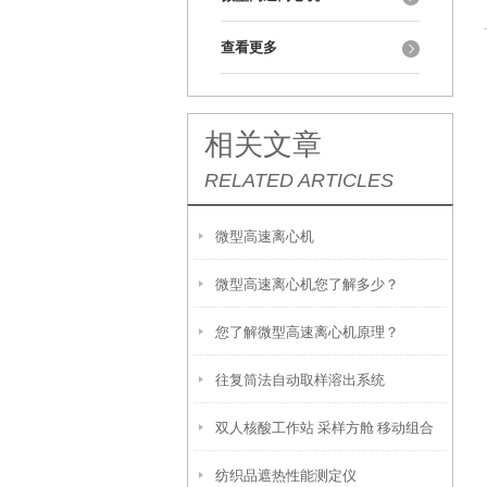
查看更多
相关文章
RELATED ARTICLES
微型高速离心机
微型高速离心机您了解多少？
您了解微型高速离心机原理？
往复筒法自动取样溶出系统
双人核酸工作站 采样方舱 移动组合
纺织品遮热性能测定仪
方舱 上海程斯 使用指南