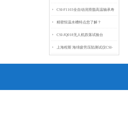
CSI-F1103全自动润滑脂高温轴承寿
精密恒温水槽特点您了解？
命测试仪
CSI-JQ018无人机跌落试验台
上海程斯 海绵疲劳压陷测试仪CSI-
562 产品简介及参数