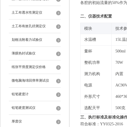
各腔的初始流量的
50%作
土工布透水性测定仪
二
、仪器技术配置
土工布有效孔径测定仪
‌模块‌
‌技术参
水温槽
15L
划格法附着力试验仪
量杯
500
薄膜热封试验仪
整机功率
70W
纸张平滑度测定仪价格
测力机构
内置
微电脑海绵回弹率测试仪
电源
AC90
铅笔硬度计
外形尺寸
460*3
铅笔硬度测试仪
选配天平
500克
三、执行标准及
标准化操
厚度仪
符合标准：
YY0325-2016