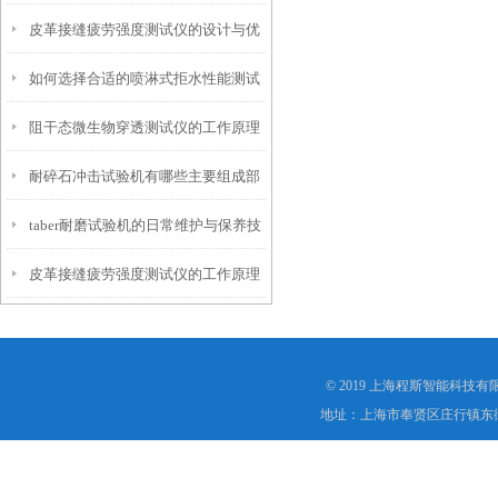
皮革接缝疲劳强度测试仪的设计与优
仪？
如何选择合适的喷淋式拒水性能测试
化
阻干态微生物穿透测试仪的工作原理
仪
耐碎石冲击试验机有哪些主要组成部
解析
taber耐磨试验机的日常维护与保养技
分？
皮革接缝疲劳强度测试仪的工作原理
巧
是什么？
© 2019 上海程斯智能科技
地址：上海市奉贤区庄行镇东街