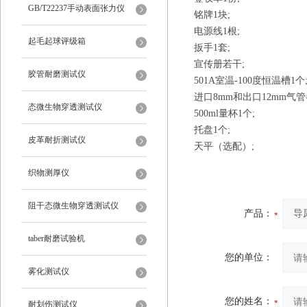
仪
GB/T22237手动表面张力仪
铭牌
1块;
电源线
1根;
起毛起球评级箱
扳手
1套;
宣传册若干
;
胶管耐磨测试仪
501A室温-100度恒温槽1个
进口
8mm和出口12mm气管
态微生物穿透测试仪
500ml量杯1个;
托盘
1个;
皮革耐折测试仪
天平（选配）
;
织物测厚仪
阻干态微生物穿透测试仪
产品：
taber耐磨试验机
您的单位：
雾化测试仪
您的姓名：
耐划伤测试仪