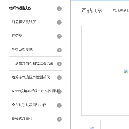
物理性测试仪
产品展示
您现在的位
瓶盖扭矩测试仪
疲劳类
导热系数测试
一次性熔喷布颗粒过滤试验
喷熔布气流阻力性测试仪
KN95喷熔布呼吸气密性性测试
仪
全自动手动表面张力仪
织物透湿量仪