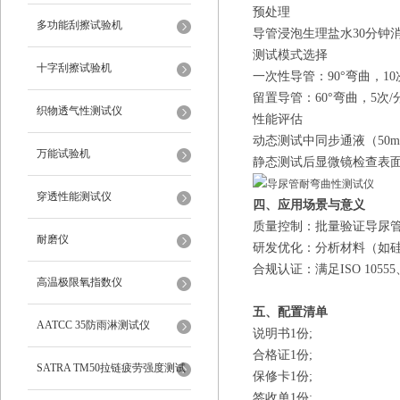
‌预处理‌
多功能刮擦试验机
导管浸泡生理盐水
30分钟
‌测试模式选择‌
十字刮擦试验机
‌一次性导管‌：90°弯曲，1
‌留置导管‌：60°弯曲，5次
织物透气性测试仪
‌性能评估‌
动态测试中同步通液（
50
万能试验机
静态测试后显微镜检查表
穿透性能测试仪
四
、应用场景与意义
‌质量控制‌：批量验证导
耐磨仪
‌研发优化‌：分析材料（
‌合规认证‌：满足ISO 105
高温极限氧指数仪
五、配置清单
AATCC 35防雨淋测试仪
说明书
1份;
合格证
1份;
SATRA TM50拉链疲劳强度测试
保修卡
1份;
签收单
1份;