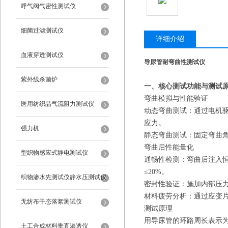
呼气阀气密性测试仪
细菌过滤测试仪
详细介绍
血液穿透测试仪
导尿管耐弯曲性测试仪
紫外线杀菌炉
一、核心测试功能
与测试
‌弯曲模拟与性能验证‌
医用纺织品气流阻力测试仪
‌动态弯曲测试‌：通过电
应力。
强力机
‌静态弯曲测试‌：固定弯曲
‌弯曲后性能量化‌
型织物感应式静电测试仪
‌通畅性检测‌：弯曲后注入
≤20%。
织物渗水先测试仪静水压测试仪
‌密封性验证‌：施加内部
‌材料疲劳分析‌：通过应
无纺布干态落絮测试仪
测试原理
用导尿管的环路周长表示
土工合成材料垂直渗透仪