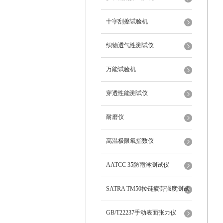
十字刮擦试验机
织物透气性测试仪
万能试验机
穿透性能测试仪
耐磨仪
高温极限氧指数仪
AATCC 35防雨淋测试仪
SATRA TM50拉链疲劳强度测试
仪
GB/T22237手动表面张力仪