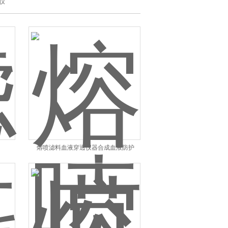
仪
熔喷滤料血液穿透仪器合成血液防护