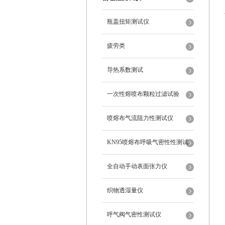
瓶盖扭矩测试仪
疲劳类
导热系数测试
一次性熔喷布颗粒过滤试验
喷熔布气流阻力性测试仪
KN95喷熔布呼吸气密性性测试
仪
全自动手动表面张力仪
织物透湿量仪
呼气阀气密性测试仪