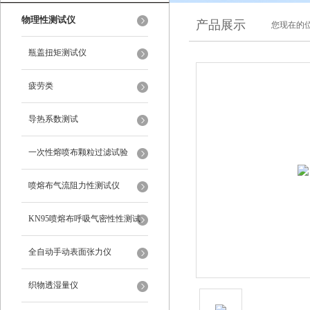
物理性测试仪
产品展示
您现在的位
瓶盖扭矩测试仪
疲劳类
导热系数测试
一次性熔喷布颗粒过滤试验
喷熔布气流阻力性测试仪
KN95喷熔布呼吸气密性性测试
仪
全自动手动表面张力仪
织物透湿量仪