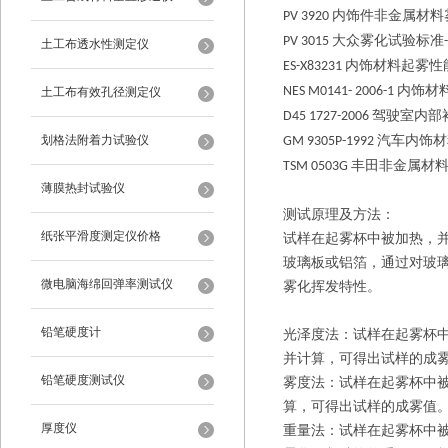
内饰件非金属材料
PV 3920
大众雾化试验标准
PV 3015
-
土工布透水性测定仪
内饰材料起雾性
ES-X83231
内饰材
NES M0141- 2006-1
土工布有效孔径测定仪
驾驶室内部
D45 1727-2006
划格法附着力试验仪
汽车内饰材
GM 9305P-1992
丰田非金属材
TSM 0503G
薄膜热封试验仪
测试原理及方法：
纸张平滑度测定仪价格
试样在起雾杯中被加热，
玻璃板或铝箔，通过对玻
微电脑海绵回弹率测试仪
雾化挥发特性。
铅笔硬度计
光泽度法：试样在起雾杯
并计算，可得出试样的成
铅笔硬度测试仪
雾度法：试样在起雾杯中
算，可得出试样的成雾值
厚度仪
重量法：试样在起雾杯中