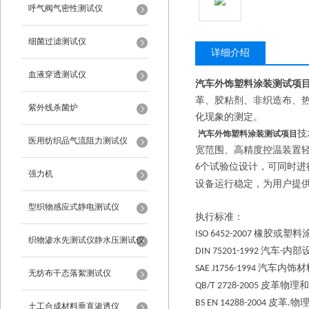
呼气阀气密性测试仪
细菌过滤测试仪
详细介绍
血液穿透测试仪
汽车外饰塑料涂装测试项
革、胶粘剂、非织造布、
紫外线杀菌炉
化现象的测定。
技
汽车外饰塑料涂装测试项目
医用纺织品气流阻力测试仪
宽范围、高精度控温装置
个试验位设计，可同时进
6
强力机
设备运行稳定，为用户提
型织物感应式静电测试仪
执行标准：
橡胶或塑料
ISO 6452-2007
织物渗水先测试仪静水压测试仪
汽车
内部
DIN 75201-1992
-
汽车内饰材
SAE J1756-1994
无纺布干态落絮测试仪
皮革物理和
QB/T 2728-2005
皮革
物
BS EN 14288-2004
.
土工合成材料垂直渗透仪