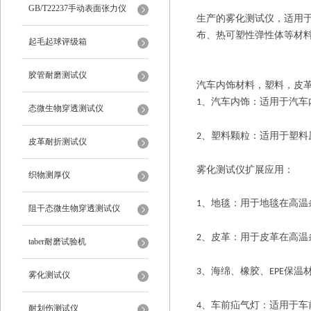
仪
GB/T22237手动表面张力仪
生产的雾化测试仪，适用
布、热可塑性弹性体等材
起毛起球评级箱
胶管耐磨测试仪
汽车内饰材料，塑料，皮
、汽车内饰：适用于汽车
1
态微生物穿透测试仪
、塑料颗粒：适用于塑料
2
皮革耐折测试仪
雾化测试仪扩展应用：
织物测厚仪
、地毯：用于地毯在高温
1
阻干态微生物穿透测试仪
、皮革：用于皮革在高温
2
taber耐磨试验机
、海绵、橡胶、
保温
3
EPE
雾化测试仪
、车前疝气灯：适用于车
4
耐划伤测试仪