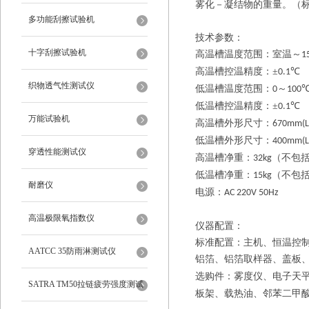
雾化－凝结物的重量。（
多功能刮擦试验机
技术参数：
十字刮擦试验机
高温槽温度范围：室温～
1
高温槽控温精度：
±
℃ 
0.1
织物透气性测试仪
低温槽温度范围：
～
0
100
低温槽控温精度：
±
℃
0.1
万能试验机
高温槽外形尺寸：
670mm(L
低温槽外形尺寸：
400mm(L
穿透性能测试仪
高温槽净重：
（不包
32kg
低温槽净重：
（不包
15kg
耐磨仪
电源：
AC 220V 50Hz
高温极限氧指数仪
仪器配置：
标准配置：主机、恒温控
AATCC 35防雨淋测试仪
铝箔、铝箔取样器、盖板
选购件：雾度仪、电子天
SATRA TM50拉链疲劳强度测试
板架、载热油、邻苯二甲