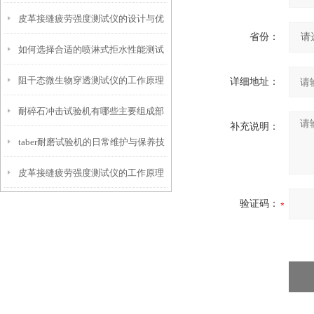
皮革接缝疲劳强度测试仪的设计与优
仪？
省份：
如何选择合适的喷淋式拒水性能测试
化
阻干态微生物穿透测试仪的工作原理
仪
详细地址：
耐碎石冲击试验机有哪些主要组成部
解析
补充说明：
taber耐磨试验机的日常维护与保养技
分？
皮革接缝疲劳强度测试仪的工作原理
巧
验证码：
是什么？