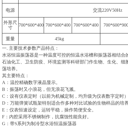
电源
交流220V50Hz
外形尺
700*600*400
700*600*400
700*600*400
700*600*90
寸
重量
45kg
一. 主要技术参数产品特点：
水浴恒温振荡器是一种温度可控的恒温水浴槽和振荡器相结合
石油化工、卫生防疫、环境监测等科研部门作生物、生化、细
荡培养。
其主要特点：
A：温控精确数字液晶显示。
B：振荡时又小浪花，但无浪花飞溅。
C：设有仪表定时（以前为机械定制，均升级为仪表数字定时
D：万能弹簧试瓶架特别适合作多种对比试验的生物样品的培
E：仪表恒速设定，运转平稳，操作简便安全。
F：内腔采用不锈钢制作，抗腐蚀性能良好。
G：带S系列为制冷型水浴恒温振荡器