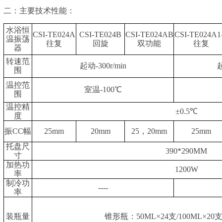
二：主要技术性能：
水浴恒
CSI-TE024A
CSI-TE024B
CSI-TE024AB
CSI-TE024A1
温振荡
往复
回旋
双功能
往复
器
转速范
起动-300r/min
围
温控范
室温-100℃
围
温控精
±0.5℃
度
振CC幅
25mm
20mm
25，20mm
25mm
托盘尺
390*290MM
寸
加热功
1200W
率
制冷功
----
率
装瓶量
锥形瓶：50ML×24支/100ML×20支