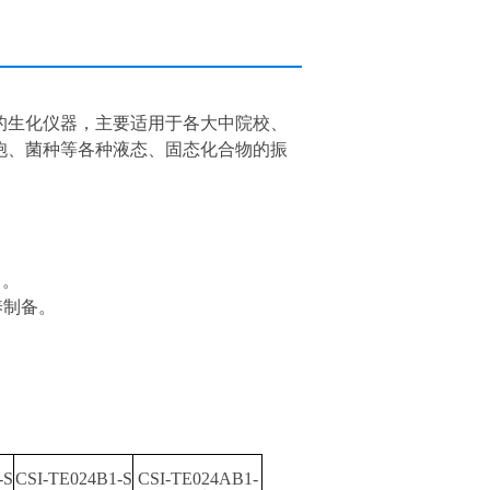
的生化仪器，主要适用于各大中院校、
胞、菌种等各种液态、固态化合
物的振
）。
养制备。
-S
CSI-TE024B1-S
CSI-TE024AB1-