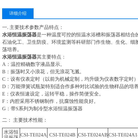
详细介绍
一.
主要技术参数产品特点：
水浴恒温振荡器
是一种温度可控的恒温水浴槽和振荡器相结合
石油化工、卫生防疫、环境监测等科研部门作生物、生化、细
荡培养。
水浴恒温振荡器
其主要特点：
A：温控精确数字液晶显示。
B：振荡时又小浪花，但无浪花飞溅。
C：设有仪表定时（以前为机械定制，均升级为仪表数字定时
D：万能弹簧试瓶架特别适合作多种对比试验的生物样品的培
E：仪表恒速设定，运转平稳，操作简便安全。
F：内腔采用不锈钢制作，抗腐蚀性能良好。
G：带S系列为制冷型水浴恒温振荡器
二： 主要技术性能：
水浴恒
CSI-TE024A
CSI-TE024B
CSI-TE024AB
CSI-TE024A1
温振荡