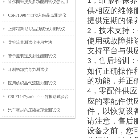
维修和保养
1，
鲁尔圆锥接头多功能测试仪怎么用
2890-2009
供相应的维修
CSI-F1098全自动苯结晶点测定仪
提供定期的保
技术支持：
上海程斯 纺织品顶破强力测试仪
2，
使用或故障排
导管流量测试仪使用方法
FZ/T01030-93 执行标准
支持平台与供
警示服装逆反射性能测试仪
售后培训：
3，
如何正确操作
牙刷柄部抗弯力测试仪
的功能，并正
医用纺织品气流阻力测试仪
零配件供应
4，
CSI-F1147yanhuabao竹振动试验台
应的零配件供
件，以恢复设
汽车密封条压缩变形量测试仪
请注意，售后
设备之前，您