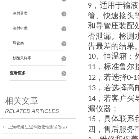
，
适用于输液
9
注射器类
管、快速接头
和导管座装配
注射针类
否泄漏。检测
导管类
告最差的结果
、
恒温箱：
10
核酸采样亭
，标准鲁尔
11
查看更多
，若选择
12
0-
，若选择高
13
，若客户买
14
相关文章
漏仪器；
RELATED ARTICLES
，具体联系
15
上海程斯 过滤件致密性测试仪GB
四，
售后服务