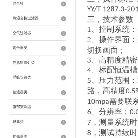
缝合针
YY/T 1287.3-20
三，技术参数
热湿交换过滤器
1、
控制系统：
空气过滤器
2、
操作界面：
吻合器类
切换画面；
3、
高精度精密
静脉留置针类
4、
标配恒温槽
呼吸管路类
、压力范围：
5
路，高精度
0.5
输液器类
需要联
10mpa
腹部穿刺器
、
分辨率：
6
0.
，
测量系统
时
7
球囊类
，
测试持续时
8
扩张器类