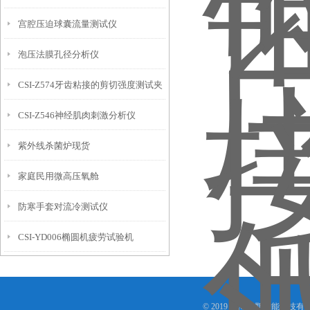
宫腔压迫球囊流量测试仪
泡压法膜孔径分析仪
CSI-Z574牙齿粘接的剪切强度测试夹
CSI-Z546神经肌肉刺激分析仪
具工装(二)
紫外线杀菌炉现货
家庭民用微高压氧舱
防寒手套对流冷测试仪
CSI-YD006椭圆机疲劳试验机
© 2019 上海程斯智能科技