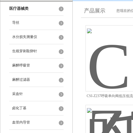
医疗器械类
产品展示
您现在的位
导丝
水分损失测量仪
生殖穿刺取卵针
麻醉呼吸管
麻醉过滤器
采血针
CSI-Z237呼吸单向阀低压
卤化丁基
血管内导管