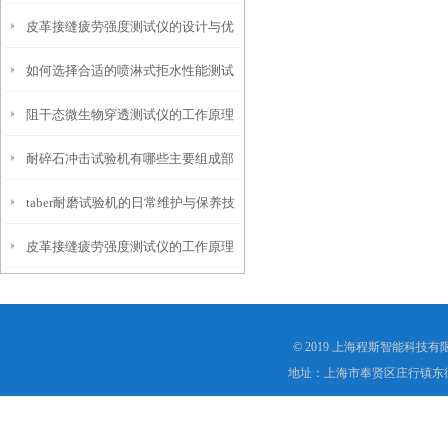
皮革接缝疲劳强度测试仪的设计与优
仪？
如何选择合适的喷淋式拒水性能测试
化
阻干态微生物穿透测试仪的工作原理
仪
耐碎石冲击试验机有哪些主要组成部
解析
taber耐磨试验机的日常维护与保养技
分？
皮革接缝疲劳强度测试仪的工作原理
巧
是什么？
© 2019 上海程斯智能科技
地址：上海市奉贤区庄行镇东街