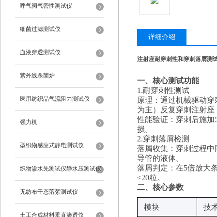
呼气阀气密性测试仪
细菌过滤测试仪
详细介绍
血液穿透测试仪
注射座耐穿刺性和穿刺落屑测
紫外线杀菌炉
‌一、核心测试功能‌
1.
‌耐穿刺性测试‌
医用纺织品气流阻力测试仪
‌原理‌：通过机械驱动穿刺
为主）反复穿刺注射座（
‌性能验证‌：穿刺后施加5
强力机
损。
2.
‌穿刺落屑检测‌
型织物感应式静电测试仪
‌落屑收集‌：穿刺过程
导管的液体。
‌落屑判定‌：在5倍放
织物渗水先测试仪静水压测试仪
≤20粒。
‌二、
核心参数
无纺布干态落絮测试仪
‌模块‌
‌技
土工合成材料垂直渗透仪