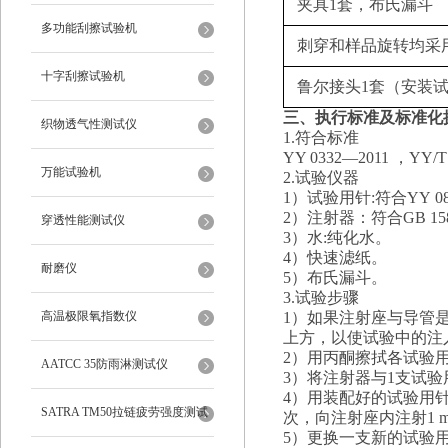
夹具1套，布氏漏斗
多功能刮擦试验机
刺穿和样品旋转均采用
十字刮擦试验机
鲁尔接头1套（安装
三、
执行标准及
标准化
织物透气性测试仪
1.符合标准
YY 0332—2011
，
YY/T 
万能试验机
2.试验仪器
1）试验用针:符合
YY
2
）
注射器：符合
GB
1
穿透性能测试仪
3）水:纯化水。
4
）快速滤纸。
耐磨仪
5
）布氏漏斗。
3.试验步骤
高温极限氧指数仪
1）如果注射座与导管
上方，以使试验中的注
2
）用丙酮擦拭各试验
AATCC 35防雨淋测试仪
3
）
将注射器与1支试验
4
）用装配好的试验用针
SATRA TM50拉链疲劳强度测试
次，向注射座内注射1
5
）更换一支新的试验用