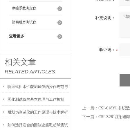
摩擦系数测定仪
补充说明：
酒精耐磨测试仪
查看更多
验证码：
相关文章
RELATED ARTICLES
喷淋式拒水性能测试仪的操作规范与
雾化测试仪的基本原理与工作机制
应用指南
上一篇：
CSI-018YL非
耐划伤测试仪的工作原理与技术解析
下一篇：
CSI-Z261注
如何选择适合的圆轨迹起毛起球测试