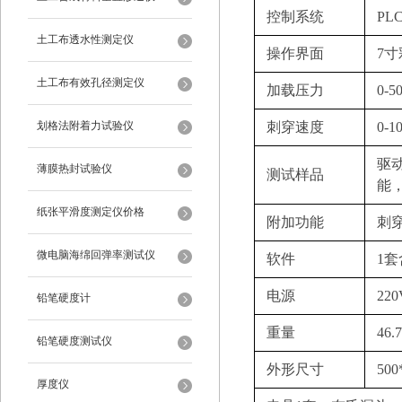
控制系统‌
PL
土工布透水性测定仪
操作界面‌
7
土工布有效孔径测定仪
加载压力‌
0-
划格法附着力试验仪
刺穿速度‌
0-
驱
薄膜热封试验仪
测试样品
能
纸张平滑度测定仪价格
附加功能
刺
微电脑海绵回弹率测试仪
软件
1
电源
22
铅笔硬度计
重量
46.
铅笔硬度测试仪
外形尺寸
50
厚度仪