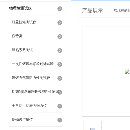
物理性测试仪
产品展示
您现在的位
瓶盖扭矩测试仪
疲劳类
导热系数测试
一次性熔喷布颗粒过滤试验
喷熔布气流阻力性测试仪
KN95喷熔布呼吸气密性性测试
仪
全自动手动表面张力仪
织物透湿量仪