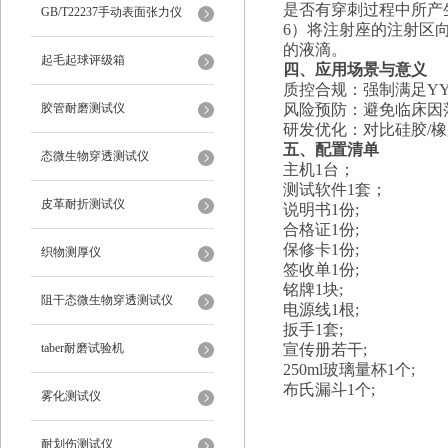
是否有穿刺过程中所产
仪
GB/T22237手动表面张力仪
6）将注射座的注射区
的液滴。
起毛起球评级箱
‌四、应用场景与意义‌
‌质控合规‌：强制满足‌Y
胶管耐磨测试仪
‌风险预防‌：避免临
‌研发优化‌：对比硅胶
五、
配置清单
态微生物穿透测试仪
主机1台；
测试软件1套；
皮革耐折测试仪
说明书1份;
合格证1份;
保修卡1份;
织物测厚仪
签收单1份;
铭牌1块;
阻干态微生物穿透测试仪
电源线1根;
扳手1套;
taber耐磨试验机
宣传册若干;
250ml玻璃量杯1个;
布氏漏斗1个;
雾化测试仪
耐划伤测试仪