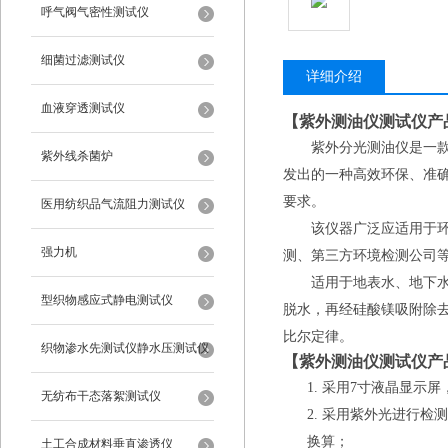
呼气阀气密性测试仪
细菌过滤测试仪
详细介绍
血液穿透测试仪
【
紫外测油仪测试仪
产
紫外分光测油仪是一
紫外线杀菌炉
发出的一种高效环保、准
要求。
医用纺织品气流阻力测试仪
该仪器广泛应适用于
强力机
测、第三方环境检测公司
适用于地表水、地下
型织物感应式静电测试仪
脱水，再经硅酸镁吸附除去
比尔定律
。
织物渗水先测试仪静水压测试仪
【
紫外测油仪测试仪
产
1.
采用
7寸液晶显示屏
无纺布干态落絮测试仪
2.
采用紫外光进行检测
换算；
土工合成材料垂直渗透仪