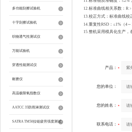
1
1.标准物质准确度：
≤2%
多功能刮擦试验机
1
2.
标准曲线
相关系数
：
R﹥
1
3.
校正方式：标准曲线校
十字刮擦试验机
1
4.重复性
RSD
：
≤1%（
4
～
1
5.
整机采用模具化生产，
织物透气性测试仪
万能试验机
穿透性能测试仪
产品：
耐磨仪
您的单位：
高温极限氧指数仪
您的姓名：
AATCC 35防雨淋测试仪
SATRA TM50拉链疲劳强度测试
联系电话：