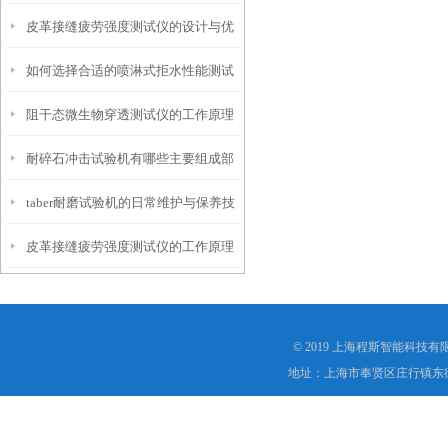
皮革接缝疲劳强度测试仪的设计与优
仪？
如何选择合适的喷淋式拒水性能测试
化
阻干态微生物穿透测试仪的工作原理
仪
耐碎石冲击试验机有哪些主要组成部
解析
taber耐磨试验机的日常维护与保养技
分？
皮革接缝疲劳强度测试仪的工作原理
巧
是什么？
© 2019 上海程斯智能科技
地址：上海市奉贤区庄行镇东街