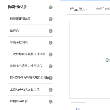
物理性测试仪
产品展示
您现在的位
瓶盖扭矩测试仪
疲劳类
导热系数测试
一次性熔喷布颗粒过滤试验
喷熔布气流阻力性测试仪
KN95喷熔布呼吸气密性性测试
仪
全自动手动表面张力仪
织物透湿量仪