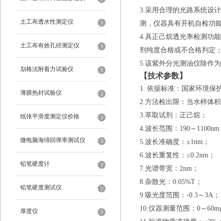
3.
采用合理的光路系统设计
土工布透水性测定仪
测
，仪器具有开机自检功
4.
具正己烷透光率检测功能
土工布有效孔径测定仪
剂纯度合格或不合格判定
5.
该紫外分光测油仪除作为
划格法附着力试验仪
【技术参数】
1
.
依据标准：国家环境保
薄膜热封试验仪
2
.
方法检出限：当水样体积
3
.
萃取试剂：正己烷；
纸张平滑度测定仪价格
4
.
波长范围：
190～1100nm
微电脑海绵回弹率测试仪
5
.
波长准确度：
±
1nm
；
6
.
波长重复性
：
≤
0.
2
nm
；
铅笔硬度计
7
.光谱带宽
：
2nm
；
8
.
杂散光
：
0.05%T
；
铅笔硬度测试仪
9
.
吸光度范围：
-0.3～3A
；
1
0.
仪器
测量范围
：
0～
60m
厚度仪