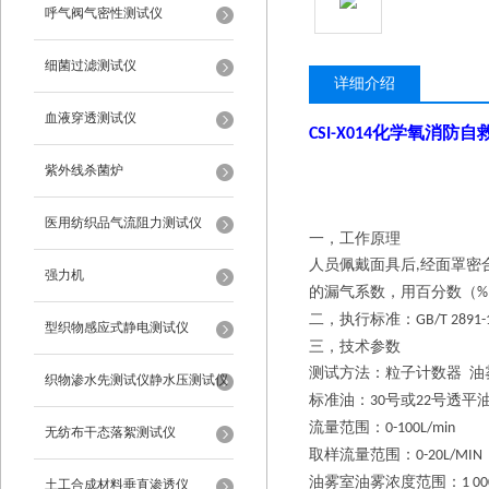
呼气阀气密性测试仪
细菌过滤测试仪
详细介绍
血液穿透测试仪
化学氧消防自
CSI-X014
紫外线杀菌炉
医用纺织品气流阻力测试仪
一，工作原理
人员佩戴面具后
经面罩密
,
强力机
的漏气系数，用百分数（
%
二，执行标准：
GB/T 2891-
型织物感应式静电测试仪
三，技术参数
测试方法：粒子计数器
油
织物渗水先测试仪静水压测试仪
标准油：
号或
号透平
30
22
流量范围：
0-100L/min
无纺布干态落絮测试仪
取样流量范围：
0-20L/MIN
油雾室油雾浓度范围：
1 00
土工合成材料垂直渗透仪