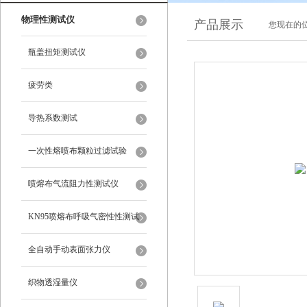
物理性测试仪
产品展示
您现在的位
瓶盖扭矩测试仪
疲劳类
导热系数测试
一次性熔喷布颗粒过滤试验
喷熔布气流阻力性测试仪
KN95喷熔布呼吸气密性性测试
仪
全自动手动表面张力仪
织物透湿量仪