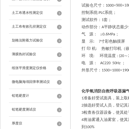
试验仓尺寸：
×900×1
1000
控制系统
系统；
土工布透水性测定仪
:PLC
测试软件：
套
；
1
土工布有效孔径测定仪
动作部分：
平静状态最少
A
气
源：
≥
；
0.6MPa
划格法附着力试验仪
显
示
寸彩色触摸屏
: 7
打
印
机
热敏打印机（
:
薄膜热封试验仪
环
境
环境温度
～
:
: (20
电
源：
；
AC220 50Hz
纸张平滑度测定仪价格
外形尺寸：
×
×
1500
1000
190
微电脑海绵回弹率测试仪
化学氧消防自救呼吸器漏
铅笔硬度计
准备好受试面具，装上取
1
抽选好受试人员，登记其
2
铅笔硬度测试仪
检查各仪器设备，使其处
3
将油雾通入油雾室，使其
4
厚度仪
到
100%