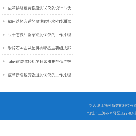
皮革接缝疲劳强度测试仪的设计与优
仪？
如何选择合适的喷淋式拒水性能测试
化
阻干态微生物穿透测试仪的工作原理
仪
耐碎石冲击试验机有哪些主要组成部
解析
taber耐磨试验机的日常维护与保养技
分？
皮革接缝疲劳强度测试仪的工作原理
巧
是什么？
© 2019 上海程斯智能科技
地址：上海市奉贤区庄行镇东街