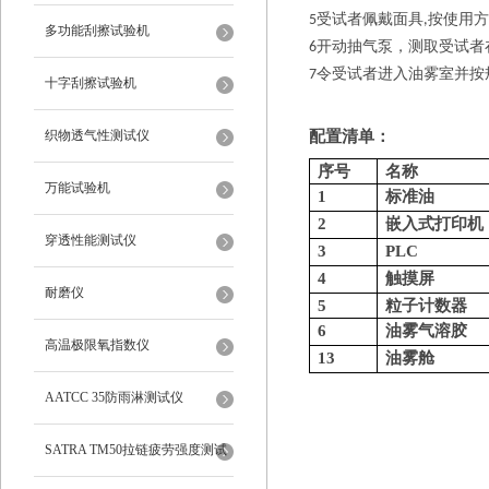
受试者佩戴面具
按使用方
5
,
多功能刮擦试验机
开动抽气泵，测取受试者
6
令受试者进入油雾室并按
7
十字刮擦试验机
织物透气性测试仪
配置清单：
序号
名称
万能试验机
1
标准油
2
嵌入式打印机
穿透性能测试仪
3
P
LC
4
触摸屏
耐磨仪
5
粒子计数器
6
油雾气溶胶
高温极限氧指数仪
13
油雾舱
AATCC 35防雨淋测试仪
SATRA TM50拉链疲劳强度测试