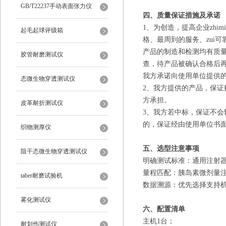
仪
GB/T22237手动表面张力仪
四、质量保证措施及承诺
1、
为创造，提高企业zhi
起毛起球评级箱
格、最周到的服务、zui
产品的制造和检测均有质
胶管耐磨测试仪
查，待产品被确认合格后
我方承诺向使用单位
提供
态微生物穿透测试仪
2、我方
提供
的产品，保证
方承担。
皮革耐折测试仪
3、我方若中标，保证不
的，保证经由使用单位书
织物测厚仪
五、选型注意事项
阻干态微生物穿透测试仪
‌明确测试标准‌：通用注
‌量程匹配‌：胰岛素微剂量注
taber耐磨试验机
‌数据溯源‌：优先选择支持
雾化测试仪
六、配置清单
主机
1台；
耐划伤测试仪