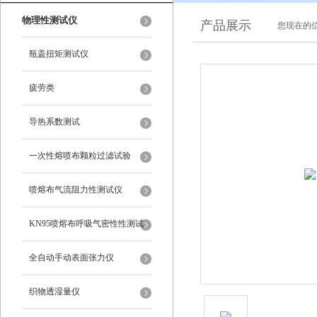
物理性测试仪
产品展示
您现在的位
瓶盖扭矩测试仪
疲劳类
导热系数测试
一次性熔喷布颗粒过滤试验
喷熔布气流阻力性测试仪
KN95喷熔布呼吸气密性性测试
仪
全自动手动表面张力仪
织物透湿量仪