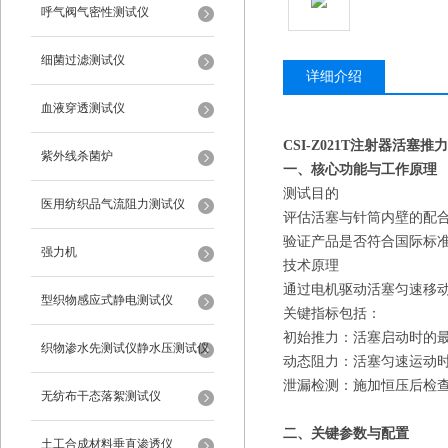
呼气阀气密性测试仪
细菌过滤测试仪
详细介绍
血液穿透测试仪
CSI-Z021T
注射器活塞推力
紫外线杀菌炉
一、核心功能与工作原理
‌测试目的‌
医用纺织品气流阻力测试仪
评估活塞与针筒内壁的配
验证产品是否符合国际标
强力机
‌技术原理‌
通过电机驱动活塞匀速移
型织物感应式静电测试仪
关键指标包括：
‌初始推力‌：活塞启动时的
织物渗水先测试仪静水压测试仪
‌动态阻力‌：活塞匀速运动
‌泄漏检测‌：施加恒压后检
无纺布干态落絮测试仪
二、关键参数与配置
土工合成材料垂直渗透仪