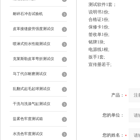
测试软件
1套；
说明书
1份;
耐碎石冲击试验机
合格证
1份;
保修卡
1份;
皮革接缝疲劳强度测试仪
签收单
1份;
铭牌
1块;
喷淋式拒水性能测试仪
电源线
1根;
扳手
1套;
克莱斯勒皮革弯折测试仪
宣传册若干
;
马丁代尔耐磨测试仪
乱翻式起毛起球测试仪
产品：
干洗与洗涤气缸测试仪
您的单位：
盐雾色牢度测试箱
水洗色牢度测试仪
您的姓名：