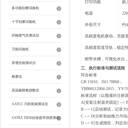
打印功能
嵌
多功能刮擦试验机
电源
22
十字刮擦试验机
外形尺寸
约
织物透气性测试仪
高精度电机驱动，无级
高精度双道导轨，稳定
万能试验机
附带水槽，可视化水位
穿透性能测试仪
三、
执行标准与
测试流程
‌符合标准‌
耐磨仪
GB 15810、ISO 7886‌8；
YBB00112004-2015
，
YY/T0
高温极限氧指数仪
‌标准流程‌（以预灌封注射
A[安装注射器并固定] -->
AATCC 35防雨淋测试仪
B --> C[启动测试，记录
C --> D[分析初始推力与
SATRA TM50拉链疲劳强度测试
D --> E[生成报告，判定合