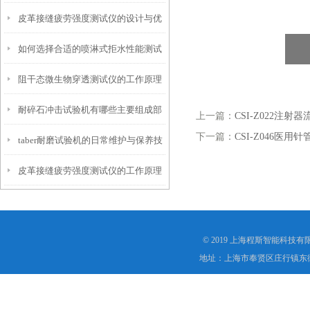
皮革接缝疲劳强度测试仪的设计与优
仪？
如何选择合适的喷淋式拒水性能测试
化
阻干态微生物穿透测试仪的工作原理
仪
耐碎石冲击试验机有哪些主要组成部
解析
上一篇：
CSI-Z022注
下一篇：
CSI-Z046医用
taber耐磨试验机的日常维护与保养技
分？
皮革接缝疲劳强度测试仪的工作原理
巧
是什么？
© 2019 上海程斯智能科技
地址：上海市奉贤区庄行镇东街