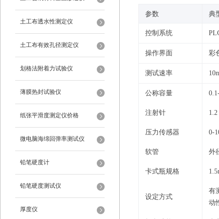
‌参数‌
‌典
土工布透水性测定仪
控制系统
P
土工布有效孔径测定仪
操作界面
彩
划格法附着力试验仪
测试速率
10
薄膜热封试验仪
公称容量
0.
注射针
1.
纸张平滑度测定仪价格
压力传感器
0
微电脑海绵回弹率测试仪
软管
外
铅笔硬度计
卡式瓶规格
1.
铅笔硬度测试仪
有
设定方式
动
厚度仪