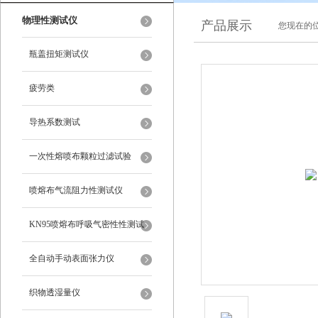
物理性测试仪
产品展示
您现在的位
瓶盖扭矩测试仪
疲劳类
导热系数测试
一次性熔喷布颗粒过滤试验
喷熔布气流阻力性测试仪
KN95喷熔布呼吸气密性性测试
仪
全自动手动表面张力仪
织物透湿量仪