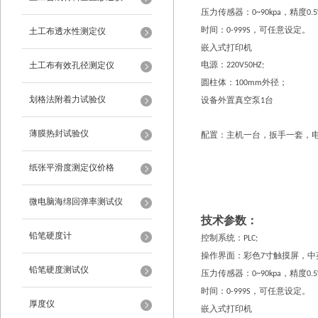
压力传感器：
，精度
0~90kpa
0.
时间：
，可任意设定。
土工布透水性测定仪
0-999S
嵌入式打印机
电源：
土工布有效孔径测定仪
220V50HZ;
圆柱体：
外径；
100mm
划格法附着力试验仪
设备外置真空泵
台
1
薄膜热封试验仪
配置：主机一台，扳手一套，
纸张平滑度测定仪价格
微电脑海绵回弹率测试仪
技术参数：
铅笔硬度计
控制系统：
PLC;
操作界面：彩色
寸触摸屏，中
7
铅笔硬度测试仪
压力传感器：
，精度
0~90kpa
0.
时间：
，可任意设定。
0-999S
厚度仪
嵌入式打印机