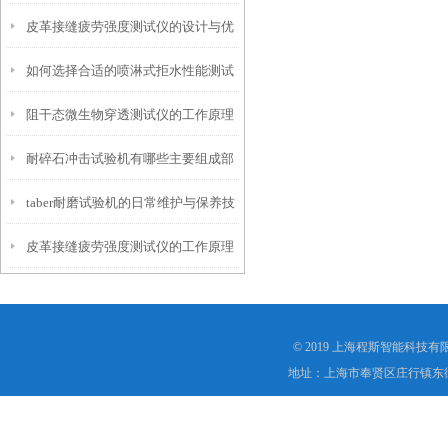
皮革接缝疲劳强度测试仪的设计与优
仪？
如何选择合适的喷淋式拒水性能测试
化
阻干态微生物穿透测试仪的工作原理
仪
耐碎石冲击试验机有哪些主要组成部
解析
taber耐磨试验机的日常维护与保养技
分？
皮革接缝疲劳强度测试仪的工作原理
巧
是什么？
© 2019 上海程斯智能科技
地址：上海市奉贤区庄行镇东街