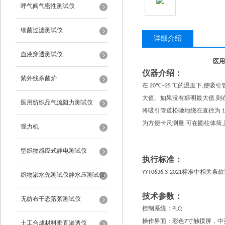
呼气阀气密性测试仪
细菌过滤测试仪
详细介绍
血液穿透测试仪
医用
仪器介绍：
紫外线杀菌炉
在
℃
℃
的温度下
使吸引
20
~25
,
大值。如果没有标明最大值
则
,
医用纺织品气流阻力测试仪
将吸引管道松驰地绕在直径为
为方便卡尺测量
可在圆柱体筒
,
强力机
型织物感应式静电测试仪
执行标准：
标准中相关条款
YYT0636.
3
-2021
织物渗水先测试仪静水压测试仪
技术参数：
无纺布干态落絮测试仪
控制系统：
PLC;
操作界面：彩色
寸触摸屏，中
7
土工合成材料垂直渗透仪