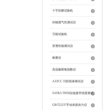
十字刮擦试验机
织物透气性测试仪
万能试验机
穿透性能测试仪
耐磨仪
高温极限氧指数仪
AATCC 35防雨淋测试仪
SATRA TM50拉链疲劳强度测试
仪
GB/T22237手动表面张力仪