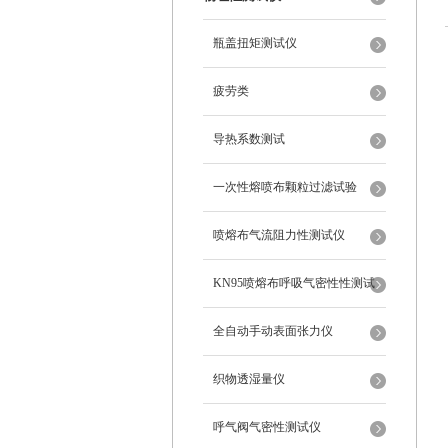
瓶盖扭矩测试仪
疲劳类
导热系数测试
一次性熔喷布颗粒过滤试验
喷熔布气流阻力性测试仪
KN95喷熔布呼吸气密性性测试
仪
全自动手动表面张力仪
织物透湿量仪
呼气阀气密性测试仪