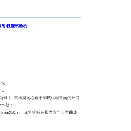
辐射
性能试验机
)
mm;
Ω
)
的作用。试样架同心置于测试框垂直面的开口
处
；
 mm
将铜板在长度方向上弯曲成
50mmX50.3 mm),