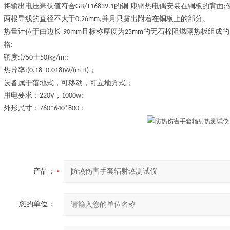
将输出电压毫伏值符合
的铜
康铜热电偶安装在铜板的背面
GB/T16839.1
-
;
两根导线的直径不大于
并月只露出附着在铜板上的部分。
0,26mm,
热量计位于由边长
且标称厚度为
的无石棉阻燃隔热板组成的
90mm
25mm
格
:
密度
士
:(750
50)kg/m:;
热导率
·
；
:(0.18+0.018)W/(m
K)
设备属于落地式，可移动，可立地方式；
用电要求：
，
220V
1000w;
外形尺寸：
：
760*640*800
产品：
您的单位：