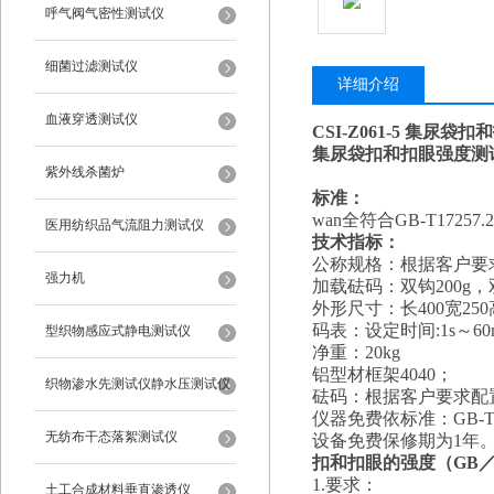
呼气阀气密性测试仪
细菌过滤测试仪
详细介绍
血液穿透测试仪
CSI-Z061-5
集尿袋扣和
集尿袋扣和扣眼强度测
紫外线杀菌炉
标准：
wan全符合GB-T172
医用纺织品气流阻力测试仪
技术指标：
公称规格：根据客户要
强力机
加载砝码：双钩200g，双
外形尺寸：长400宽250
码表：
设定时间:1s～60
型织物感应式静电测试仪
净重：
20
kg
铝型材框架4040；
织物渗水先测试仪静水压测试仪
砝码：根据客户要求配
仪器免费依标准：GB-T1
无纺布干态落絮测试仪
设备免费保修期为1年
扣和扣眼的强度（GB／T 1
1.要求：
土工合成材料垂直渗透仪