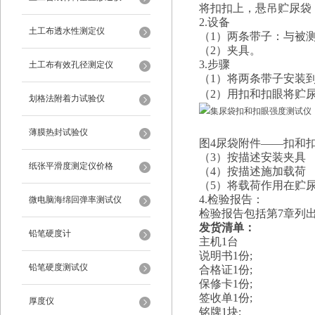
将扣扣上，悬吊贮尿袋
2.设备
土工布透水性测定仪
（1）两条带子：与被
（2）夹具。
3.步骤
土工布有效孔径测定仪
（1）将两条带子安装
（2）用扣和扣眼将贮
划格法附着力试验仪
薄膜热封试验仪
图4尿袋附件——扣和
（3）按描述安装夹具
纸张平滑度测定仪价格
（4）按描述施加载荷
（5）将载荷作用在贮尿
4.检验报告：
微电脑海绵回弹率测试仪
检验报告包括第7章列
发货清单：
铅笔硬度计
主机1台
说明书1份;
铅笔硬度测试仪
合格证1份;
保修卡1份;
签收单1份;
厚度仪
铭牌1块;