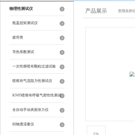
物理性测试仪
产品展示
您现在的位
瓶盖扭矩测试仪
疲劳类
导热系数测试
一次性熔喷布颗粒过滤试验
喷熔布气流阻力性测试仪
KN95喷熔布呼吸气密性性测试
仪
全自动手动表面张力仪
织物透湿量仪