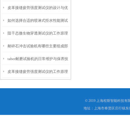
皮革接缝疲劳强度测试仪的设计与优
仪？
如何选择合适的喷淋式拒水性能测试
化
阻干态微生物穿透测试仪的工作原理
仪
耐碎石冲击试验机有哪些主要组成部
解析
taber耐磨试验机的日常维护与保养技
分？
皮革接缝疲劳强度测试仪的工作原理
巧
是什么？
© 2019 上海程斯智能科技
地址：上海市奉贤区庄行镇东街