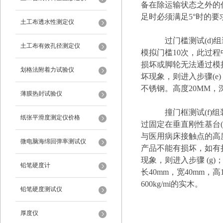
备在除运输状态之外的
足时必须满足5°时的要
土工布透水性测定仪
过门槛测试
(d
土工布有效孔径测定仪
模拟门槛
10
次，此过程
损坏或脚轮无法通过模
划格法附着力试验仪
坏现象，则进入步骤(e)
不锈钢。
高度
20MM，
薄膜热封试验仪
撞门框测试
(f
纸张平滑度测定仪价格
过固定在垂直刚性基台(
与医用病床接触点的高
微电脑海绵回弹率测试仪
产品不能有损坏，如有
现象，则进入步骤 (
铅笔硬度计
长40mm，宽40mm，高1
600kg/mi的实木。
铅笔硬度测试仪
厚度仪