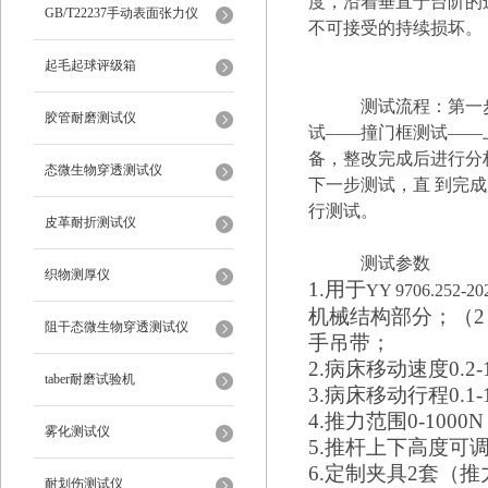
度，沿着垂直于台阶的
仪
GB/T22237手动表面张力仪
不可接受的持续损坏。
起毛起球评级箱
测试流程：第一
胶管耐磨测试仪
试——撞门框测试——
备，整改完成后进行分
态微生物穿透测试仪
下一步测试，直 到完
行测试。
皮革耐折测试仪
测试参数
织物测厚仪
1.用于
YY 9706.252-20
机械结构部分；（2
阻干态微生物穿透测试仪
手吊带；
2.
病床
移动速度
0.
taber耐磨试验机
3.
病床
移动行程
0.
4.推力范围0-100
雾化测试仪
5.推杆上下高度可调
6.定制夹具2套（
耐划伤测试仪