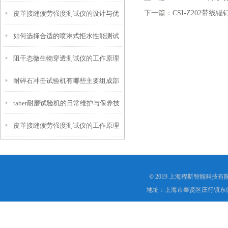
下一篇：
CSI-Z202带
皮革接缝疲劳强度测试仪的设计与优
仪？
如何选择合适的喷淋式拒水性能测试
化
阻干态微生物穿透测试仪的工作原理
仪
耐碎石冲击试验机有哪些主要组成部
解析
taber耐磨试验机的日常维护与保养技
分？
皮革接缝疲劳强度测试仪的工作原理
巧
是什么？
© 2019 上海程斯智能科技
地址：上海市奉贤区庄行镇东街