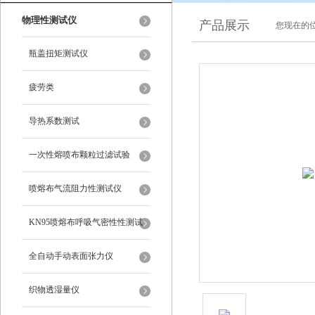
物理性测试仪
产品展示
您现在的位
瓶盖扭矩测试仪
疲劳类
导热系数测试
一次性熔喷布颗粒过滤试验
喷熔布气流阻力性测试仪
KN95喷熔布呼吸气密性性测试
仪
全自动手动表面张力仪
织物透湿量仪