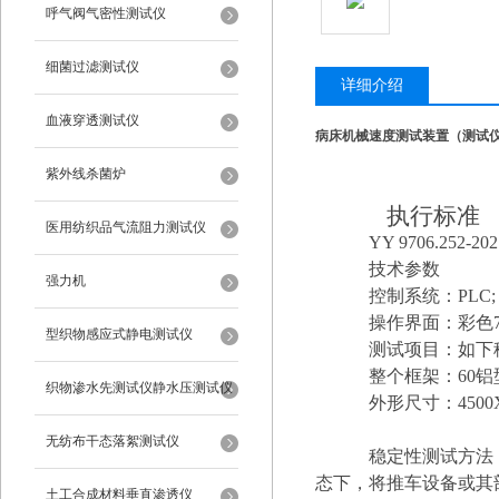
呼气阀气密性测试仪
细菌过滤测试仪
详细介绍
血液穿透测试仪
病床机械速度测试装置（测试
紫外线杀菌炉
执行标准
医用纺织品气流阻力测试仪
YY 9706.2
技术参数
强力机
控制系统：
PLC;
操作界面：彩色
型织物感应式静电测试仪
测试项目：如下
整个框架：
60铝
织物渗水先测试仪静水压测试仪
外形尺寸：
4500
无纺布干态落絮测试仪
稳定性
测试方法
态下，将推车设备或其
土工合成材料垂直渗透仪