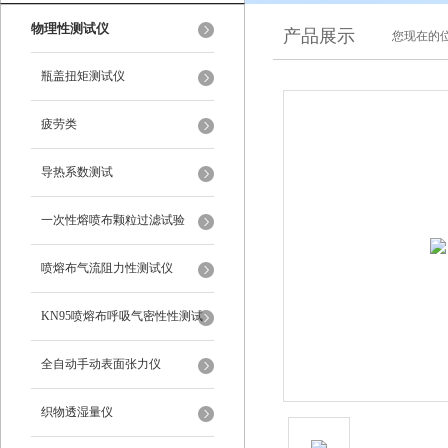
物理性测试仪
产品展示
您现在的位
瓶盖扭矩测试仪
疲劳类
导热系数测试
一次性熔喷布颗粒过滤试验
喷熔布气流阻力性测试仪
KN95喷熔布呼吸气密性性测试
仪
全自动手动表面张力仪
织物透湿量仪