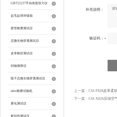
仪
GB/T22237手动表面张力仪
补充说明：
起毛起球评级箱
胶管耐磨测试仪
验证码：
态微生物穿透测试仪
皮革耐折测试仪
织物测厚仪
阻干态微生物穿透测试仪
上一篇：
CSI-F828皮革
taber耐磨试验机
下一篇：
CSI-X026压
雾化测试仪
耐划伤测试仪