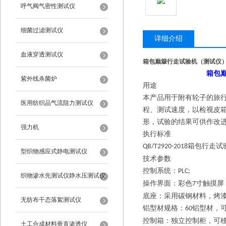
呼气阀气密性测试仪
细菌过滤测试仪
详细介绍
血液穿透测试仪
箱包巅簸行走试验机（测试仪
箱包
紫外线杀菌炉
用途
本产品用于附有轮子的旅
医用纺织品气流阻力测试仪
程、测试速度，以检视皮
形，试验的结果可供作改
强力机
执行标准
箱包行走试
QB/T2920-20
18
型织物感应式静电测试仪
技术参数
控制系统：
PLC;
织物渗水先测试仪静水压测试仪
操作界面：彩色
寸触摸屏
7
底座：采用碳钢材料，烤
无纺布干态落絮测试仪
铝型材规格：
铝型材，
60
控制箱：独立控制柜，可
土工合成材料垂直渗透仪