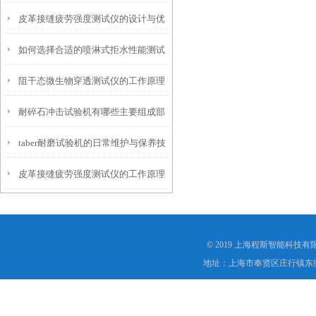
皮革接缝疲劳强度测试仪的设计与优
仪？
如何选择合适的喷淋式拒水性能测试
化
阻干态微生物穿透测试仪的工作原理
仪
耐碎石冲击试验机有哪些主要组成部
解析
taber耐磨试验机的日常维护与保养技
分？
皮革接缝疲劳强度测试仪的工作原理
巧
是什么？
© 2019 上海程斯智能科技
地址：上海市奉贤区庄行镇东街