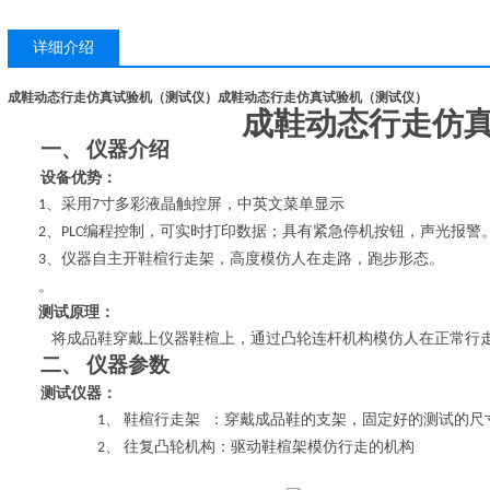
详细介绍
成鞋动态行走仿真试验机（测试仪）
成鞋动态行走仿真试验机（测试仪）
成鞋动态行走仿
仪器介绍
一、
设备优势：
、
采用
寸多彩液晶触控屏，中
英
文菜单显示
1
7
、
编程控制，可实时
打印
数据；具有紧急停机按钮，声光报警
2
PLC
、仪器自主开鞋楦行走架，高度模仿人在走路，跑步形态。
3
。
测试原理：
将成品鞋穿戴上仪器鞋楦上，通过凸轮连杆机构模仿人在正常行
仪器参数
二、
测试仪器：
鞋楦行走架
：穿戴成品鞋的支架，固定好的测试的尺
1、
往复凸轮机构：驱动鞋楦架模仿行走的机构
2、