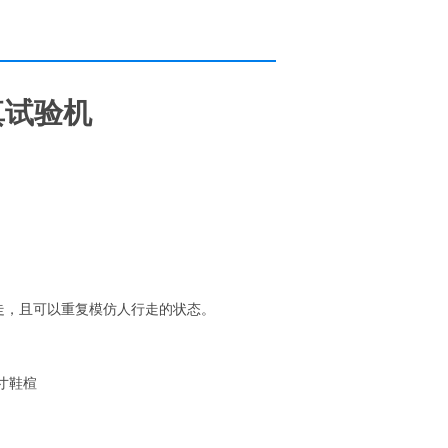
真试验机
。
走，且可以重复模仿人行走的状态。
寸鞋楦