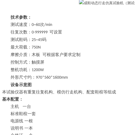
技术参数：
测试速度
：
次
0~60
/min
往复次数
：
可设置
0-999999
测试鞋码：
码
25~45
最大荷载：
750N
摩擦介质
：
木板
可根据客户要求定制
控制方式
：
触摸屏
整机功耗：
1200W
外形尺寸
约
：
970*560*1600mm
设备示意图
本试验仪器有重复往复机构、模仿行走机构、配套鞋楦等组成
基本配置：
主机
一台
标准鞋楦一套
电源线
一根
说明书
一本