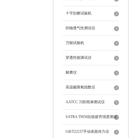
十字刮擦试验机
织物透气性测试仪
万能试验机
穿透性能测试仪
耐磨仪
高温极限氧指数仪
AATCC 35防雨淋测试仪
SATRA TM50拉链疲劳强度测试
仪
GB/T22237手动表面张力仪