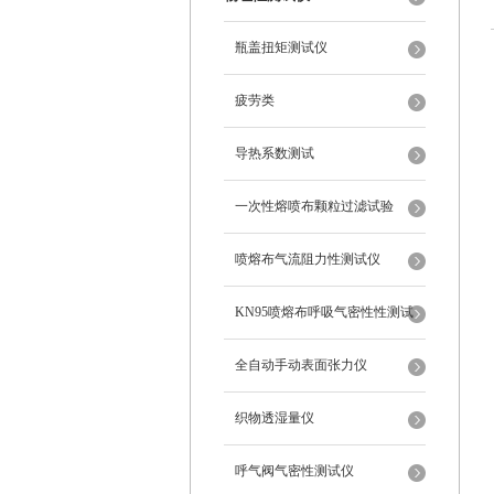
瓶盖扭矩测试仪
疲劳类
导热系数测试
一次性熔喷布颗粒过滤试验
喷熔布气流阻力性测试仪
KN95喷熔布呼吸气密性性测试
仪
全自动手动表面张力仪
织物透湿量仪
呼气阀气密性测试仪