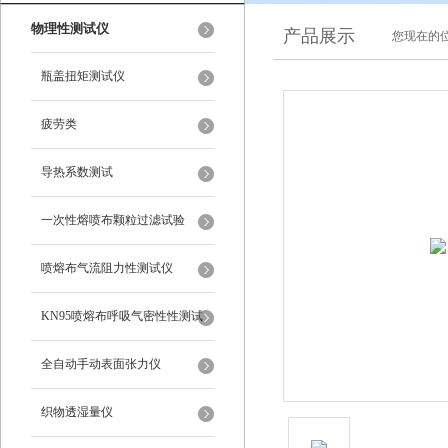
物理性测试仪
产品展示
您现在的位
瓶盖扭矩测试仪
疲劳类
导热系数测试
一次性熔喷布颗粒过滤试验
喷熔布气流阻力性测试仪
KN95喷熔布呼吸气密性性测试
仪
全自动手动表面张力仪
织物透湿量仪