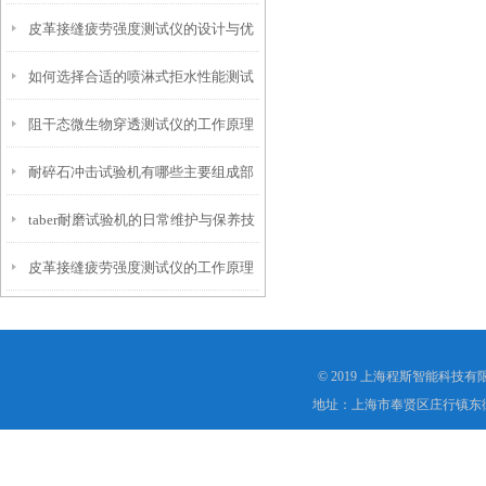
皮革接缝疲劳强度测试仪的设计与优
仪？
如何选择合适的喷淋式拒水性能测试
化
阻干态微生物穿透测试仪的工作原理
仪
耐碎石冲击试验机有哪些主要组成部
解析
taber耐磨试验机的日常维护与保养技
分？
皮革接缝疲劳强度测试仪的工作原理
巧
是什么？
© 2019 上海程斯智能科技
地址：上海市奉贤区庄行镇东街