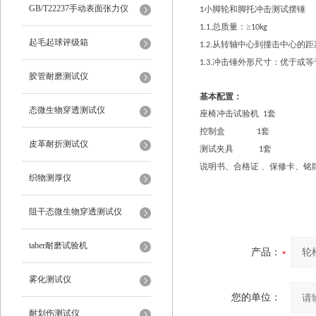
仪
GB/T22237手动表面张力仪
小脚轮和脚托冲击测试摆锤
1
总质量：≥
1.1.
10kg
起毛起球评级箱
从转轴中心到撞击中心的距
1.2.
冲击锤外形尺寸：优于或等
1.3.
胶管耐磨测试仪
基本配置：
态微生物穿透测试仪
座椅冲击试验机
套
1
控制盒
套
1
皮革耐折测试仪
测试夹具
套
1
说明书、合格证 、保修卡、铭
织物测厚仪
阻干态微生物穿透测试仪
taber耐磨试验机
产品：
雾化测试仪
您的单位：
耐划伤测试仪