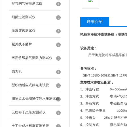
呼气阀气密性测试仪
细菌过滤测试仪
详细介绍
血液穿透测试仪
轮椅车座椅冲击试验机（测试
紫外线杀菌炉
设备用途：
用于测定轮椅车成品车的
医用纺织品气流阻力测试仪
参考标准：
强力机
及
GB/T 13800-2009
GB/T 1299
主要技术参数及配置：
型织物感应式静电测试仪
、冲击行程
～
1
0
500mm
、冲击方式
电动
气动
2
+
织物渗水先测试仪静水压测试仪
、释放方式
电磁铁自动
3
、电磁吸合重量
≥
4
100kg
无纺布干态落絮测试仪
、冲击头
足球形冲
5
25kg
、控制方式
微电脑自动
6
土工合成材料垂直渗透仪