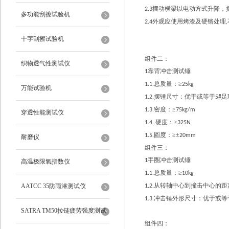
摆动横梁以电动方式升降，
2.3
多功能刮擦试验机
外观应使用烤漆及硬铬处理
2.4
,
十字刮擦试验机
组件二：
织物透气性测试仪
靠背冲击测试锤
1
总质量：≥
1.1.
25kg
万能试验机
摆锤尺寸：优于或等于
足
1.2.
5#
密度：≥
1.3.
75kg/m
穿透性能测试仪
硬度：≥
1.4.
325N
圆度：≥±
1.5.
20mm
耐磨仪
组件三：
手圈冲击测试锤
1
高温极限氧指数仪
总质量：≥
1.1.
10kg
从转轴中心到撞击中心的距
AATCC 35防雨淋测试仪
1.2.
冲击锤外形尺寸：优于或等
1.3.
SATRA TM50拉链疲劳强度测试
组件四：