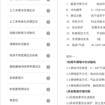
、横梁升降方式
电动升
7
、冲击频率
～
次
土工布透水性测定仪
8
0
15
/mi
、测试次数
优于或等于
9
土工布有效孔径测定仪
、停机方式
到达试验次
10
、安全防护
双重安全
11
划格法附着力试验仪
、轮椅固定方式
手动快
12
、专用测试夹具
套
13
1
薄膜热封试验仪
、电源
气源
14
/
AC 220V 50Hz
纸张平滑度测定仪价格
组件一：
轮椅车摆锤冲击试验机
1
微电脑海绵回弹率测试仪
摆动冲击角度：
～
°可
1.1.
0
100
摆锤提升方式：电动自动提
1.2.
铅笔硬度计
摆锤释放方式：气缸自动释
1.3.
微电脑自动控制，触摸屏设
1.4.
铅笔硬度测试仪
具备数据存储功能
2
应能按要求生成报告
2.1
厚度仪
具有双重安全保护，防止意
2.2