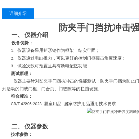
详细介绍
防夹手门挡抗冲击
仪器介绍
一、
设备优势：
、仪器设备采用矩形钢作为框架，结实牢固
；
1
、仪器通过电缸推力，可以更好的控制门框撞击角度速度
；
2
、试验次数可预置且具有断电记忆功能
3
测试原理：
仪器主要针对防夹手门挡抗冲击的性能测试；防夹手门挡为防止
到活动的门或门框、门合页、门缝隙等的拦挡设施。
符合标准：
婴童用品
居家防护用品通用技术要求
GB/T 42805-2023
仪器参数
二、
技术参数：