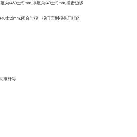
宽度为
士
厚度为
士
撞击边缘
(460
5)mm,
(40
2)mm,
士
闭合时模 拟门面到模拟门框的
(40
2)mm,
助推杆等