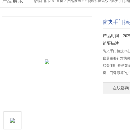
产品展示
您现在的位置:
首页
>
产品展示
> >
物理性测试仪
>防夹手门挡
防夹手门挡
产品时间：2025-
简要描述：
防夹手门挡抗冲
仪器主要针对防
然关闭时,夹伤婴
页、门缝隙等的
在线咨询