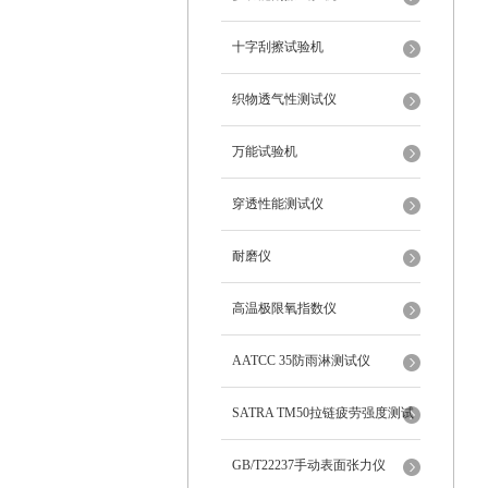
十字刮擦试验机
织物透气性测试仪
万能试验机
穿透性能测试仪
耐磨仪
高温极限氧指数仪
AATCC 35防雨淋测试仪
SATRA TM50拉链疲劳强度测试
仪
GB/T22237手动表面张力仪