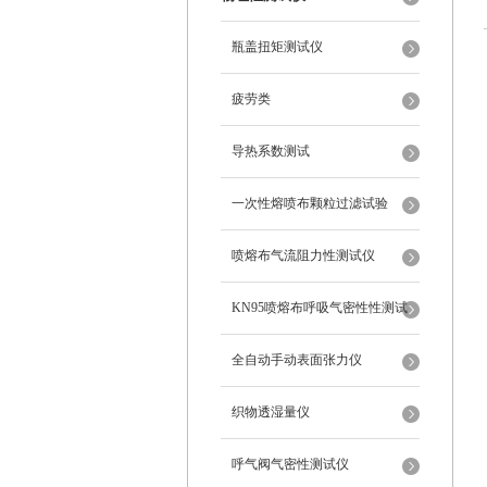
瓶盖扭矩测试仪
疲劳类
导热系数测试
一次性熔喷布颗粒过滤试验
喷熔布气流阻力性测试仪
KN95喷熔布呼吸气密性性测试
仪
全自动手动表面张力仪
织物透湿量仪
呼气阀气密性测试仪