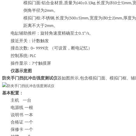
模拟门面
铝合金材质
质量为
±
长度为
士
:
,
(40
0.1)kg,
(810
5)mm,
倒角半径为
。
2mm
模拟门框
不锈钢
长度为
±
宽度为
士
厚度为
:
,
(500
5)mm,
(80
2)mm,
距离不大于
。
2mm
电缸辅助推杆：旋转角速度精确至士
°
。
0.1
/s
接近开关：计数触发
撞击次数
次 （可设置，断电记忆）
: 0~ 9999
控制系统
: PLC
操作显示：
寸触摸屏
7
仪器示意图
防夹手门挡抗冲击强度测试仪
器如图所示
包含模拟门面、模拟门框、辅
,
基本配置：
主机
一台
电源线
一根
说明书
一本
合格证
一个
保修卡
一个