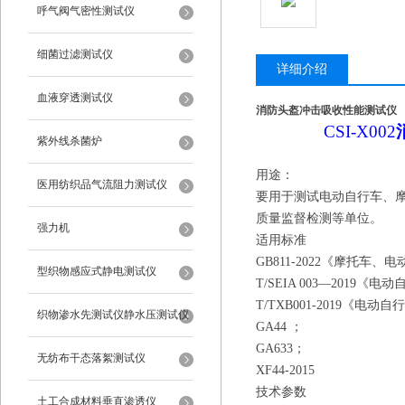
呼气阀气密性测试仪
细菌过滤测试仪
详细介绍
血液穿透测试仪
消防头盔冲击吸收性能测试仪
CSI-X002
紫外线杀菌炉
用途：
医用纺织品气流阻力测试仪
要用于测试电动自行车、
质量监督检测等单位。
强力机
适用标准
GB811-2022《摩托车
型织物感应式静电测试仪
T/SEIA 003—201
T/TXB001-2019《电
织物渗水先测试仪静水压测试仪
GA44
；
GA633；
无纺布干态落絮测试仪
XF44-2015
技术参数
土工合成材料垂直渗透仪