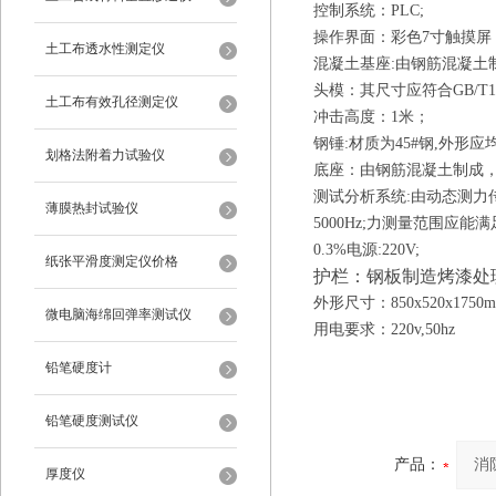
控制系统：
PLC;
操作界面：彩色
7寸触摸
土工布透水性测定仪
混凝土基座
:由钢筋混凝土制
头模：其尺寸应符合
GB/
土工布有效孔径测定仪
冲击高度：
1米；
钢锤
:材质为45#钢,外形应均
划格法附着力试验仪
底座：由钢筋混凝土制成
测试分析系统
:由动态测力
薄膜热封试验仪
5000Hz;力测量范围应能满
0.3%电源:220V;
纸张平滑度测定仪价格
护栏：钢板制造烤漆处
外形尺寸：
850x520x1750
m
微电脑海绵回弹率测试仪
用电要求：
220v,50hz
铅笔硬度计
铅笔硬度测试仪
产品：
厚度仪