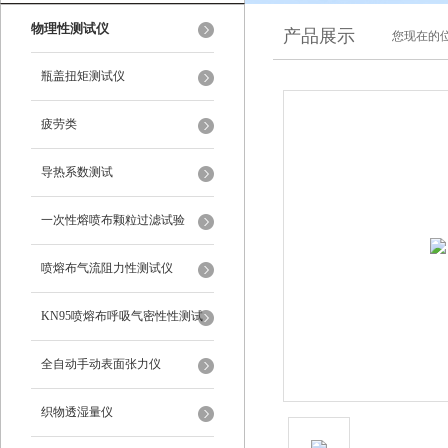
物理性测试仪
产品展示
您现在的位
瓶盖扭矩测试仪
疲劳类
导热系数测试
一次性熔喷布颗粒过滤试验
喷熔布气流阻力性测试仪
KN95喷熔布呼吸气密性性测试
仪
全自动手动表面张力仪
织物透湿量仪