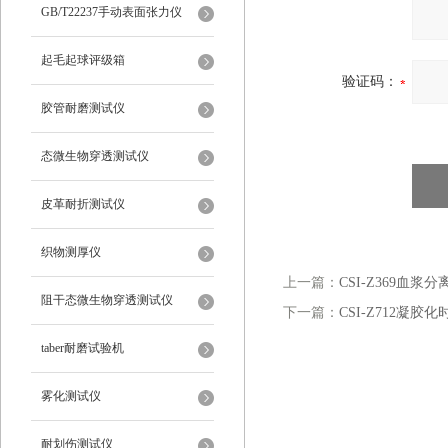
仪
GB/T22237手动表面张力仪
起毛起球评级箱
验证码：
胶管耐磨测试仪
态微生物穿透测试仪
皮革耐折测试仪
织物测厚仪
上一篇：
CSI-Z369血
阻干态微生物穿透测试仪
下一篇：
CSI-Z712凝胶
taber耐磨试验机
雾化测试仪
耐划伤测试仪