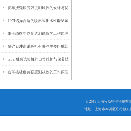
皮革接缝疲劳强度测试仪的设计与优
仪？
如何选择合适的喷淋式拒水性能测试
化
阻干态微生物穿透测试仪的工作原理
仪
耐碎石冲击试验机有哪些主要组成部
解析
taber耐磨试验机的日常维护与保养技
分？
皮革接缝疲劳强度测试仪的工作原理
巧
是什么？
© 2019 上海程斯智能科技
地址：上海市奉贤区庄行镇东街