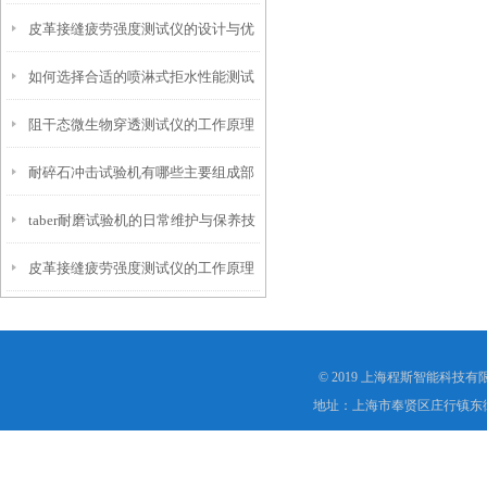
皮革接缝疲劳强度测试仪的设计与优
仪？
如何选择合适的喷淋式拒水性能测试
化
阻干态微生物穿透测试仪的工作原理
仪
耐碎石冲击试验机有哪些主要组成部
解析
taber耐磨试验机的日常维护与保养技
分？
皮革接缝疲劳强度测试仪的工作原理
巧
是什么？
© 2019 上海程斯智能科技
地址：上海市奉贤区庄行镇东街