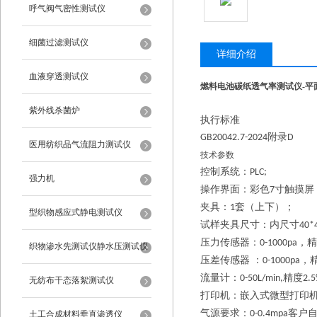
呼气阀气密性测试仪
细菌过滤测试仪
详细介绍
血液穿透测试仪
燃料电池碳纸透气率测试仪-平
紫外线杀菌炉
执行标准
附录
GB20042.7-2024
D
医用纺织品气流阻力测试仪
技术参数
控制系统：
PLC;
强力机
操作界面：彩色
寸触摸屏
7
夹具：
套（上下）；
1
型织物感应式静电测试仪
试样夹具尺寸：内尺寸
40*
压力传感器：
，精
0-1000pa
织物渗水先测试仪静水压测试仪
压差传感器
：
，
0-1000pa
流量计：
精度
0-50L/min,
2.
无纺布干态落絮测试仪
打印机：嵌入式微型打印
气源要求：
客户
0-0.4mpa
土工合成材料垂直渗透仪