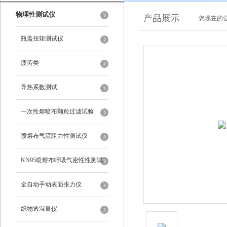
物理性测试仪
产品展示
您现在的位
瓶盖扭矩测试仪
疲劳类
导热系数测试
一次性熔喷布颗粒过滤试验
喷熔布气流阻力性测试仪
KN95喷熔布呼吸气密性性测试
仪
全自动手动表面张力仪
织物透湿量仪