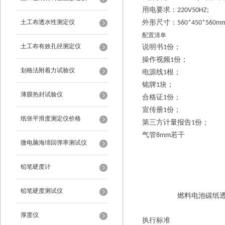
用电要求：
220V50HZ;
土工布透水性测定仪
外形尺寸：
560*450*560m
配置清单
土工布有效孔径测定仪
说明书
份；
1
操作视频
份；
1
划格法附着力试验仪
电源线
根；
1
铭牌
块；
1
薄膜热封试验仪
合格证
份；
1
宣传册
份；
1
纸张平滑度测定仪价格
第三方计量报告
份；
1
气管
若干
8mm
微电脑海绵回弹率测试仪
铅笔硬度计
铅笔硬度测试仪
燃料电池碳纸
厚度仪
执行标准