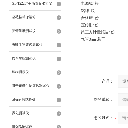
仪
GB/T22237手动表面张力仪
电源线
根；
1
铭牌
块；
1
起毛起球评级箱
合格证
份；
1
宣传册
份；
1
胶管耐磨测试仪
第三方计量报告
份；
1
气管
若干
8mm
态微生物穿透测试仪
皮革耐折测试仪
织物测厚仪
产品：
阻干态微生物穿透测试仪
taber耐磨试验机
您的单位：
雾化测试仪
您的姓名：
耐划伤测试仪