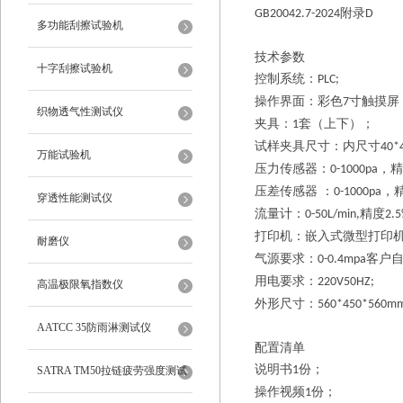
附录
GB20042.7-2024
D
多功能刮擦试验机
技术参数
十字刮擦试验机
控制系统：
PLC;
操作界面：彩色
寸触摸屏
7
织物透气性测试仪
夹具：
套（上下）；
1
试样夹具尺寸：内尺寸
40*
万能试验机
压力传感器：
，精
0-1000pa
压差传感器
：
，
0-1000pa
穿透性能测试仪
流量计：
精度
0-50L/min,
2.
打印机：嵌入式微型打印
耐磨仪
气源要求：
客户
0-0.4mpa
用电要求：
220V50HZ;
高温极限氧指数仪
外形尺寸：
560*450*560m
AATCC 35防雨淋测试仪
配置清单
说明书
份；
1
SATRA TM50拉链疲劳强度测试
操作视频
份；
1