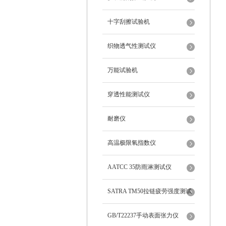
十字刮擦试验机
织物透气性测试仪
万能试验机
穿透性能测试仪
耐磨仪
高温极限氧指数仪
AATCC 35防雨淋测试仪
SATRA TM50拉链疲劳强度测试
仪
GB/T22237手动表面张力仪