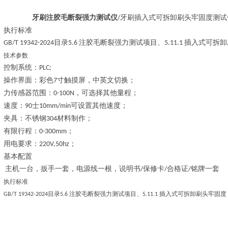
牙刷注胶毛断裂强力测试仪
牙刷插入式可拆卸刷头牢固度测试
/
执行标准
目录
注胶毛断裂强力
测试项目、
插入式可拆卸
GB/T 19342-2024
5.
6
5.11.1
技术参数
控制系统：
PLC;
操作界面：彩色
寸触摸屏，中英文切换；
7
力传感器范围：
，可选择其他量程；
0-100N
速度：
士
可设置其他速度；
90
10mm/min
夹具：不锈钢
材料制作；
304
有限行程：
；
0-300mm
用电要求：
；
220V,50hz
基本配置
主机一台，扳手一套，电源线一根，说明书
保修卡
合格证
铭牌一套
/
/
/
执行标准
目录
注胶毛断裂强力
测试项目、
插入式可拆卸刷头牢固度
GB/T 19342-2024
5.
6
5.11.1