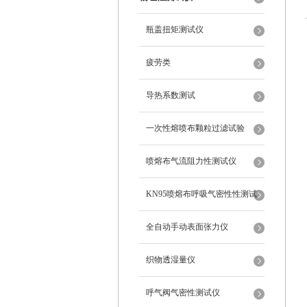
瓶盖扭矩测试仪
疲劳类
导热系数测试
一次性熔喷布颗粒过滤试验
喷熔布气流阻力性测试仪
KN95喷熔布呼吸气密性性测试
仪
全自动手动表面张力仪
织物透湿量仪
呼气阀气密性测试仪