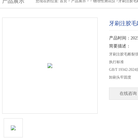
产品展示
您现在的位置:
首页
>
产品展示
> >
物理性测试仪
>牙刷注胶毛
牙刷注胶毛
产品时间：2025-
简要描述：
牙刷注胶毛断裂
执行标准
GB/T 19342-
卸刷头牢固度
在线咨询