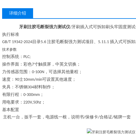
详细介绍
牙刷注胶毛断裂强力测试仪
牙刷插入式可拆卸刷头牢固度测试
/
执行标准
目录
注胶毛断裂强力
测试项目、
插入式可拆卸
GB/T 19342-2024
5.
6
5.11.1
技术参数
控制系统：
PLC;
操作界面：彩色
寸触摸屏，中英文切换；
7
力传感器范围：
，可选择其他量程；
0-100N
速度：
士
可设置其他速度；
90
10mm/min
夹具：不锈钢
材料制作；
304
有限行程：
；
0-300mm
用电要求：
；
220V,50hz
基本配置
主机一台，扳手一套，电源线一根，说明书
保修卡
合格证
铭牌一套
/
/
/