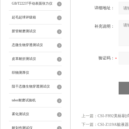
仪
GB/T22237手动表面张力仪
详细地址：
起毛起球评级箱
补充说明：
胶管耐磨测试仪
态微生物穿透测试仪
验证码：
皮革耐折测试仪
织物测厚仪
阻干态微生物穿透测试仪
taber耐磨试验机
雾化测试仪
上一篇：
CSI-F892美
下一篇：
CSI-Z119A
耐划伤测试仪