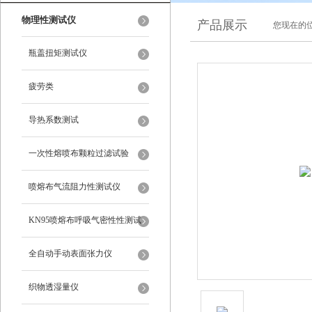
物理性测试仪
产品展示
您现在的位
瓶盖扭矩测试仪
疲劳类
导热系数测试
一次性熔喷布颗粒过滤试验
喷熔布气流阻力性测试仪
KN95喷熔布呼吸气密性性测试
仪
全自动手动表面张力仪
织物透湿量仪