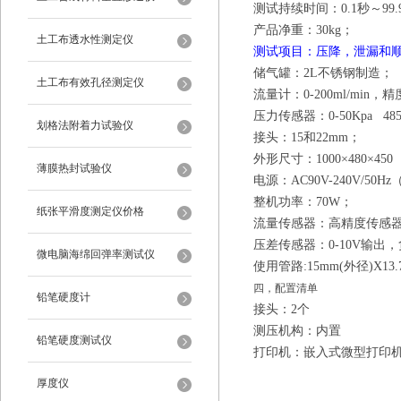
测试持续时间：
0.1
秒～
99.
产品净重：
30
kg
；
土工布透水性测定仪
测试项目：压降，泄漏和
储气罐
：
2L
不锈钢制造；
土工布有效孔径测定仪
流量计：
0-200ml/min
，精
压力传感器：
0-
50Kpa 48
划格法附着力试验仪
接头：
15
和
22mm
；
外形尺寸：
1000
×
480
×
450
薄膜热封试验仪
电源：
AC90V-240V/50Hz
整机功率：
70W
；
纸张平滑度测定仪价格
流量
传感器：高精度传感
压差传感器：
0-10V
输出，
微电脑海绵回弹率测试仪
使用管路
:15mm(
外径
)X13
四，配置清单
铅笔硬度计
接头：
2
个
测压机构：内置
铅笔硬度测试仪
打印机：
嵌入式微型打印
厚度仪