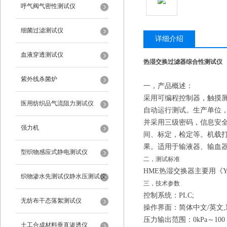
呼气阀气密性测试仪
细菌过滤测试仪
详细介绍
血液穿透测试仪
热湿交换过滤器综合性测试仪
紫外线杀菌炉
一，
产品概述：
采用可编程控制器，触摸
医用纺织品气流阻力测试仪
自动运行测试。生产单位
并采用三级密码，信息安
强力机
间、标定
，检定等
。机载
果。适用于输液器、输血
型织物感应式静电测试仪
二，
测试标准
HME
热湿交换器
主要用
《
Y
织物渗水先测试仪静水压测试仪
三，
技术参数
控制系统：
PLC;
无纺布干态落絮测试仪
操作界面：简体中文
/
英文
,
压力输出范围
：
0
kPa
～
100
土工合成材料垂直渗透仪