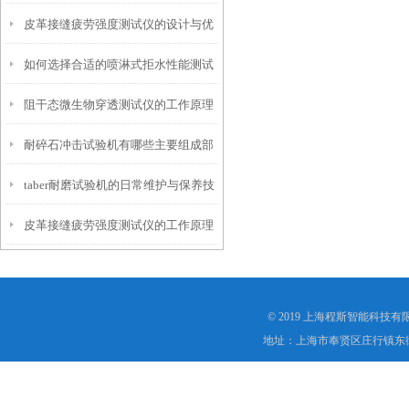
皮革接缝疲劳强度测试仪的设计与优
仪？
如何选择合适的喷淋式拒水性能测试
化
阻干态微生物穿透测试仪的工作原理
仪
耐碎石冲击试验机有哪些主要组成部
解析
taber耐磨试验机的日常维护与保养技
分？
皮革接缝疲劳强度测试仪的工作原理
巧
是什么？
© 2019 上海程斯智能科技
地址：上海市奉贤区庄行镇东街