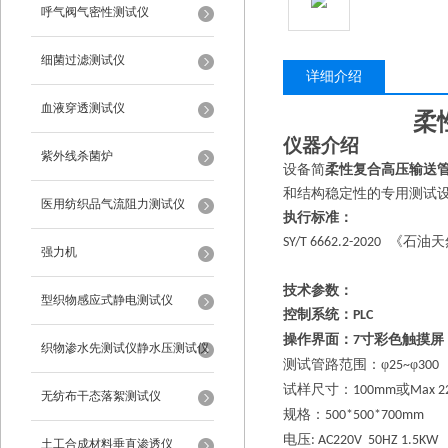
呼气阀气密性测试仪
细菌过滤测试仪
详细介绍
血液穿透测试仪
柔
仪器介绍
紫外线杀菌炉
设备简
柔性复合高压输送
和结构稳定性的专用测试
医用纺织品气流阻力测试仪
执行标准：
《石油天
SY/T 6662.2-2020
强力机
技术参数：
型织物感应式静电测试仪
控制系统：
PLC
操作界面：
寸彩色触摸屏
7
织物渗水先测试仪静水压测试仪
测试管路范围：
φ
φ
25~
300
试样尺寸：
或
100mm
Max 
无纺布干态落絮测试仪
规格：
500*500*700mm
电压
: AC220V 50HZ 1.5KW
土工合成材料垂直渗透仪