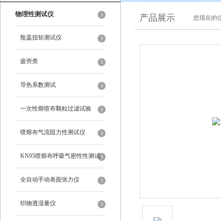
物理性测试仪
产品展示
您现在的位
瓶盖扭矩测试仪
疲劳类
导热系数测试
一次性熔喷布颗粒过滤试验
喷熔布气流阻力性测试仪
KN95喷熔布呼吸气密性性测试
仪
全自动手动表面张力仪
织物透湿量仪