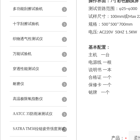
操作界面：
寸彩色触摸屏
7
测试管路范围：
φ
φ
多功能刮擦试验机
25~
300
试样尺寸：
或
100mm
Max 
十字刮擦试验机
规格：
500*500*700mm
电压
: AC220V 50HZ 1.5KW
织物透气性测试仪
基本配置：
万能试验机
主机
一台
电源线
一根
穿透性能测试仪
说明书
一本
合格证
一个
耐磨仪
保修卡
一个
铭牌
一个
高温极限氧指数仪
AATCC 35防雨淋测试仪
SATRA TM50拉链疲劳强度测试
产品：