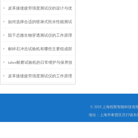
皮革接缝疲劳强度测试仪的设计与优
仪？
如何选择合适的喷淋式拒水性能测试
化
阻干态微生物穿透测试仪的工作原理
仪
耐碎石冲击试验机有哪些主要组成部
解析
taber耐磨试验机的日常维护与保养技
分？
皮革接缝疲劳强度测试仪的工作原理
巧
是什么？
© 2019 上海程斯智能科技
地址：上海市奉贤区庄行镇东街