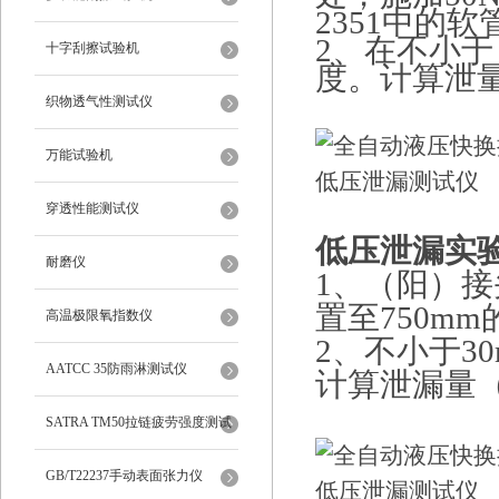
2351中的
2、
在不小于
十字刮擦试验机
度。计算泄量
织物透气性测试仪
万能试验机
穿透性能测试仪
低压泄漏实
耐磨仪
1、
（阳）接
置至
750m
高温极限氧指数仪
2、
不小于
3
AATCC 35防雨淋测试仪
计算泄漏量（
SATRA TM50拉链疲劳强度测试
仪
GB/T22237手动表面张力仪