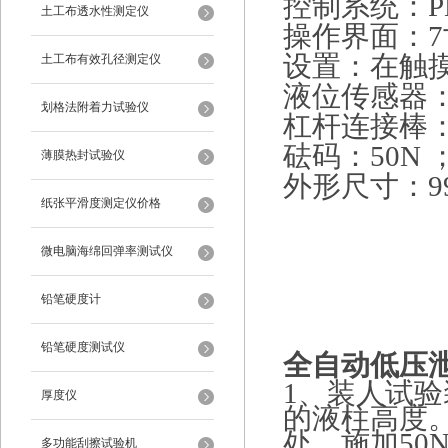
控制系统：
P
土工布透水性测定仪
操作界面：
设置：在触
土工布有效孔径测定仪
液位传感器
划格法附着力试验仪
杠杆连接棒
砝码：
50N
薄膜热封试验仪
外形尺寸：
9
纸张平滑度测定仪价格
微电脑海绵回弹率测试仪
铅笔硬度计
铅笔硬度测试仪
全自动
低压
1、
装人试验
厚度仪
的液柱高度。
处，施加50
多功能刮擦试验机