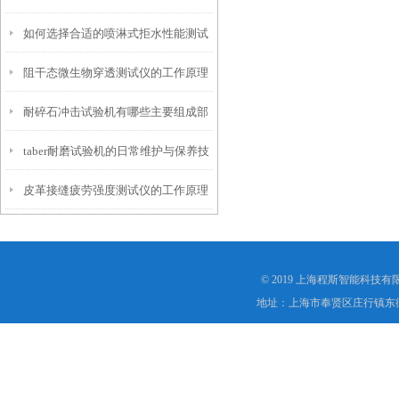
如何选择合适的喷淋式拒水性能测试
化
阻干态微生物穿透测试仪的工作原理
仪
耐碎石冲击试验机有哪些主要组成部
解析
taber耐磨试验机的日常维护与保养技
分？
皮革接缝疲劳强度测试仪的工作原理
巧
是什么？
© 2019 上海程斯智能科技
地址：上海市奉贤区庄行镇东街