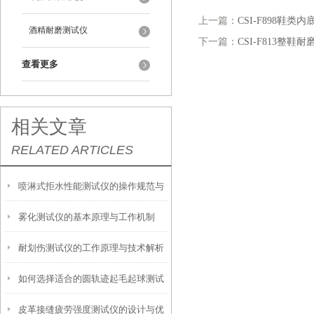
上一篇：
CSI-F898鞋
酒精耐磨测试仪
下一篇：
CSI-F813整鞋
查看更多
相关文章
RELATED ARTICLES
喷淋式拒水性能测试仪的操作规范与
雾化测试仪的基本原理与工作机制
应用指南
耐划伤测试仪的工作原理与技术解析
如何选择适合的圆轨迹起毛起球测试
皮革接缝疲劳强度测试仪的设计与优
仪？