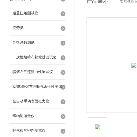
产品展示
您现在的位
瓶盖扭矩测试仪
疲劳类
导热系数测试
一次性熔喷布颗粒过滤试验
喷熔布气流阻力性测试仪
KN95喷熔布呼吸气密性性测试
仪
全自动手动表面张力仪
织物透湿量仪
呼气阀气密性测试仪