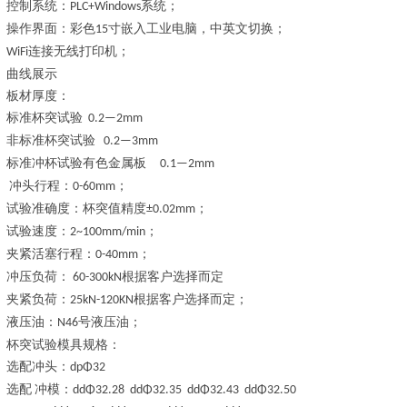
控制系统：
系统；
PLC+Windows
操作界面：彩色
寸嵌入工业电脑，中英文切换；
15
连接无线打印机；
WiFi
曲线展示
板材厚度：
标准杯突试验
0.2—2mm
非标准杯突试验
0.2—3mm
标准冲杯试验有色金属板
0.1—2mm
冲头
行
程：
；
0-
60mm
试验准确度：杯突值精度
；
±0.02mm
试验速度：
；
2~100mm/min
夹紧活塞行程：
；
0-40
mm
冲压负荷：
根据客户选择而定
60-3
00kN
夹紧负荷：
根据客户选择而定；
2
5kN
-120KN
液压油：
号液压油；
N46
杯突试验模具规格：
选配
冲头：
dpΦ32
选配
冲模：
ddΦ32.28 ddΦ32.35 ddΦ32.43 ddΦ32.50