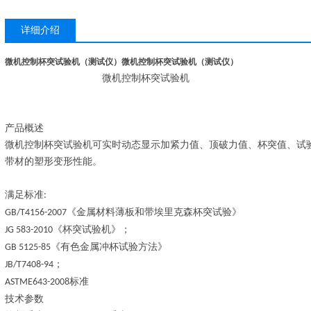
详细介绍
微机控制杯突试验机（测试仪）
微机控制杯突试验机（测试仪）
微机控制杯突试验机
产品概述
微机控制杯突试验机可实时动态显示加紧力值、顶破力值、杯突值、试
带材的塑形变形性能。
满足标准
:
《金属材料薄板和带埃里克森杯突试验》
GB/T4156-2007
《杯突试验机》
；
JG 583-2010
《有色金属冲杯试验方法》
GB 5125-85
；
JB/T7408-94
标准
ASTME643-2008
技术参数