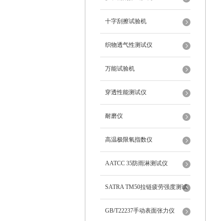
十字刮擦试验机
织物透气性测试仪
万能试验机
穿透性能测试仪
耐磨仪
高温极限氧指数仪
AATCC 35防雨淋测试仪
SATRA TM50拉链疲劳强度测试
仪
GB/T22237手动表面张力仪