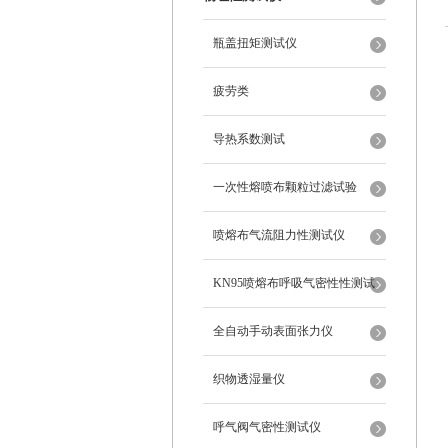
瓶盖扭矩测试仪
疲劳类
导热系数测试
一次性熔喷布颗粒过滤试验
喷熔布气流阻力性测试仪
KN95喷熔布呼吸气密性性测试
仪
全自动手动表面张力仪
织物透湿量仪
呼气阀气密性测试仪