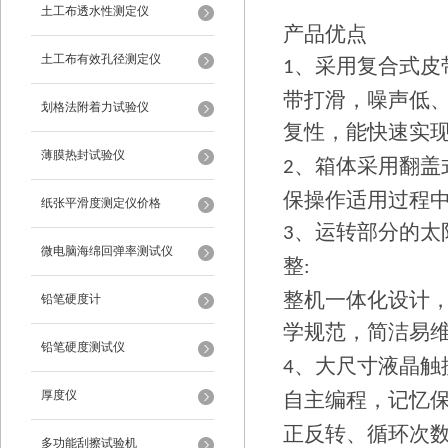
土工布透水性测定仪
产品优点
土工布有效孔径测定仪
、采用复合式皮
1
带打滑，噪声低
划格法附着力试验仪
复性，能快速实
薄膜热封试验仪
、箱体采用翻盖
2
保操作适用过程
纸张平滑度测定仪价格
、运转部分的太
3
微电脑海绵回弹率测试仪
整
:
整机一体化设计
铅笔硬度计
学规范，简洁易
铅笔硬度测试仪
、大尺寸液晶触
4
厚度仪
自主编程，记忆
正反转、循环次
多功能刮擦试验机