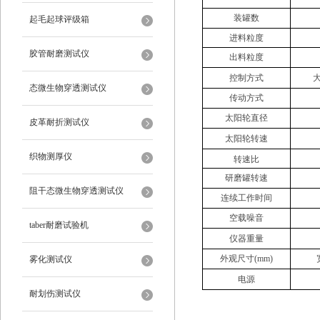
装罐数
起毛起球评级箱
进料粒度
胶管耐磨测试仪
出料粒度
控制方式
态微生物穿透测试仪
传动方式
太阳轮直径
皮革耐折测试仪
太阳轮转速
织物测厚仪
转速比
研磨罐转速
阻干态微生物穿透测试仪
连续工作时间
空载噪音
taber耐磨试验机
仪器重量
外观尺寸(mm)
雾化测试仪
电源
耐划伤测试仪