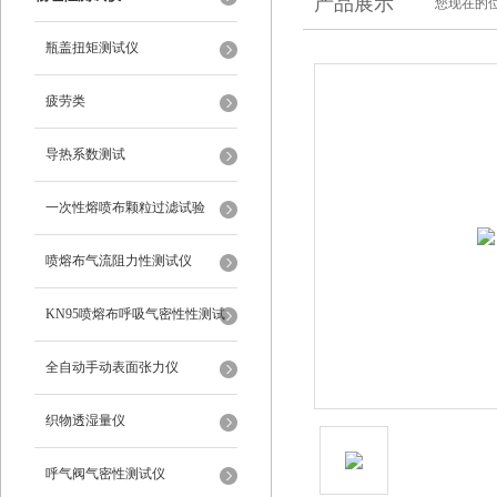
产品展示
您现在的位
瓶盖扭矩测试仪
疲劳类
导热系数测试
一次性熔喷布颗粒过滤试验
喷熔布气流阻力性测试仪
KN95喷熔布呼吸气密性性测试
仪
全自动手动表面张力仪
织物透湿量仪
呼气阀气密性测试仪