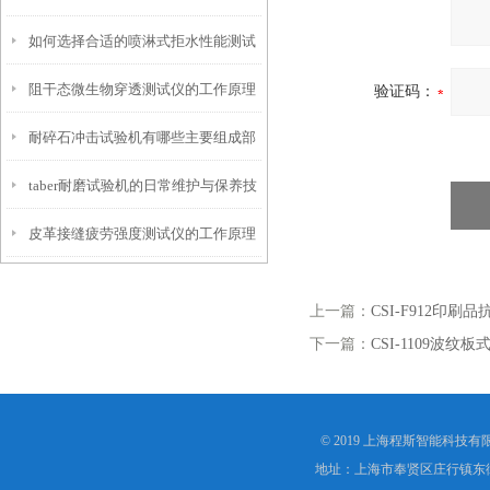
如何选择合适的喷淋式拒水性能测试
化
阻干态微生物穿透测试仪的工作原理
仪
验证码：
耐碎石冲击试验机有哪些主要组成部
解析
taber耐磨试验机的日常维护与保养技
分？
皮革接缝疲劳强度测试仪的工作原理
巧
是什么？
上一篇：
CSI-F912印刷
下一篇：
CSI-1109波
© 2019 上海程斯智能科技
地址：上海市奉贤区庄行镇东街