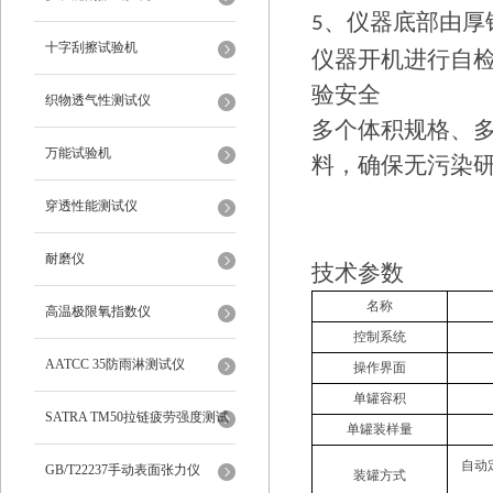
、仪器底部由厚
5
十字刮擦试验机
仪器开机进行自
验安全
织物透气性测试仪
多个体积规格、
万能试验机
料，确保无污染
穿透性能测试仪
耐磨仪
技术参数
名称
高温极限氧指数仪
控制系统
AATCC 35防雨淋测试仪
操作界面
单罐容积
SATRA TM50拉链疲劳强度测试
单罐装样量
自动
仪
GB/T22237手动表面张力仪
装罐方式