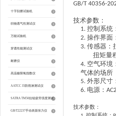
GB/T 40356-20
十字刮擦试验机
技术参数：
织物透气性测试仪
控制系统
1.
操作界面
万能试验机
2.
传感器：
3.
穿透性能测试仪
扭矩量
耐磨仪
空气环境
4.
气体的场所
高温极限氧指数仪
外形尺寸
5.
AATCC 35防雨淋测试仪
电源：
6.
AC
SATRA TM50拉链疲劳强度测试
技术参数：
仪
GB/T22237手动表面张力仪
控制系统：
1.
P