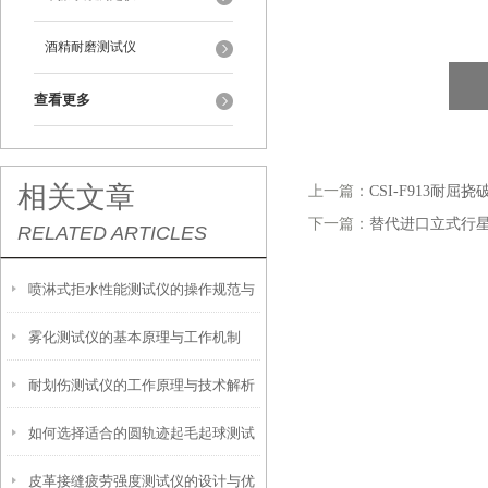
酒精耐磨测试仪
查看更多
相关文章
上一篇：
CSI-F913耐屈
下一篇：
替代进口立式行星
RELATED ARTICLES
喷淋式拒水性能测试仪的操作规范与
雾化测试仪的基本原理与工作机制
应用指南
耐划伤测试仪的工作原理与技术解析
如何选择适合的圆轨迹起毛起球测试
皮革接缝疲劳强度测试仪的设计与优
仪？