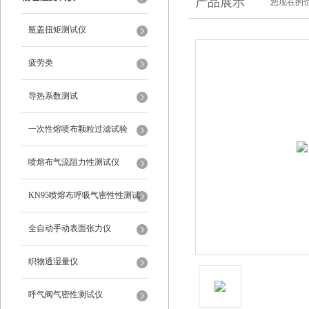
产品展示
您现在的位
瓶盖扭矩测试仪
疲劳类
导热系数测试
一次性熔喷布颗粒过滤试验
喷熔布气流阻力性测试仪
KN95喷熔布呼吸气密性性测试
仪
全自动手动表面张力仪
织物透湿量仪
呼气阀气密性测试仪