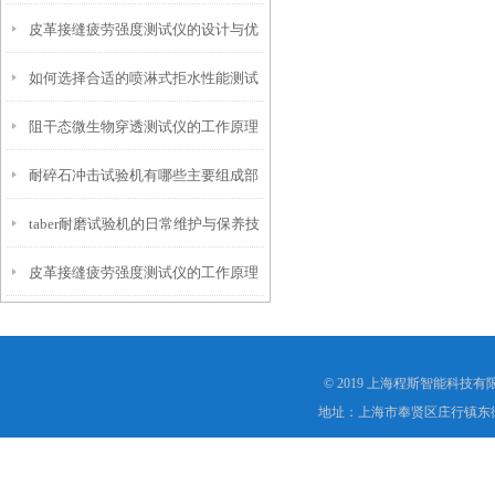
皮革接缝疲劳强度测试仪的设计与优
仪？
如何选择合适的喷淋式拒水性能测试
化
阻干态微生物穿透测试仪的工作原理
仪
耐碎石冲击试验机有哪些主要组成部
解析
taber耐磨试验机的日常维护与保养技
分？
皮革接缝疲劳强度测试仪的工作原理
巧
是什么？
© 2019 上海程斯智能科技
地址：上海市奉贤区庄行镇东街