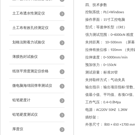
四、技术参数
控制系统：
PLC+Windows
土工布透水性测定仪
操作界面：
寸工控电脑
15
型式：等速伸长型（
）
土工布有效孔径测定仪
CRE
强力测试范围：
精度
0~6000cN
划格法附着力试验仪
夹持距离
：
（屏幕
10~500mm
拉伸有效位移：
（夹持
920mm
薄膜热封试验仪
拉伸
速度：
0~5000mm/min
预加张力：
0~150cN
纸张平滑度测定仪价格
测试容量：标准
管
20
夹持取样方式：气动夹具
微电脑海绵回弹率测试仪
输出指示：输出项目指标
管数
:
值最小值、平均值、各项
值
CV
铅笔硬度计
工作气压
：
0.4~0.8Mpa
电源：
AC220V 50HZ 1.2KW
铅笔硬度测试仪
插纱架：
外形尺寸：
8
0
0 × 650 ×1700
m
厚度仪