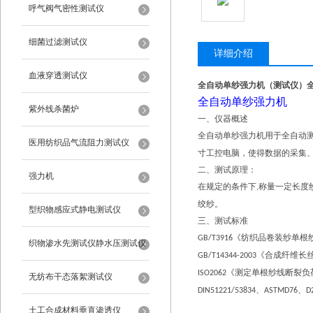
呼气阀气密性测试仪
细菌过滤测试仪
详细介绍
血液穿透测试仪
全自动单纱强力机（测试仪）
全自动单纱强力机
紫外线杀菌炉
一、仪器概述
全自动单纱
强力机
用于全自动
医用纺织品气流阻力测试仪
寸工控电脑，使得数据的采集
二、测试原理：
强力机
在规定的条件下
称量一定长度
,
绞纱。
型织物感应式静电测试仪
三、测试标准
《纺织品卷装纱单根
GB/T3916
织物渗水先测试仪静水压测试仪
《合成纤维长
GB/T14344-2003
《测定单根纱线断裂负
ISO2062
无纺布干态落絮测试仪
、
、
DIN51221/53834
ASTMD76
D
土工合成材料垂直渗透仪