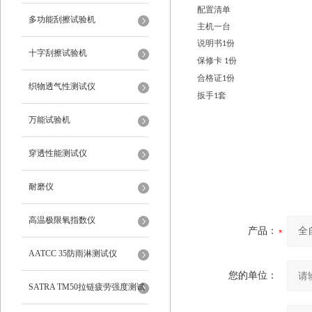
配置清单
多功能刮擦试验机
主机一台
说明书
份
1
十字刮擦试验机
保修卡
份
1
合格证
份
1
织物透气性测试仪
扳手
套
1
万能试验机
穿透性能测试仪
耐磨仪
高温极限氧指数仪
产品：
AATCC 35防雨淋测试仪
您的单位：
SATRA TM50拉链疲劳强度测试