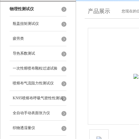
物理性测试仪
产品展示
您现在的位
瓶盖扭矩测试仪
疲劳类
导热系数测试
一次性熔喷布颗粒过滤试验
喷熔布气流阻力性测试仪
KN95喷熔布呼吸气密性性测试
仪
全自动手动表面张力仪
织物透湿量仪