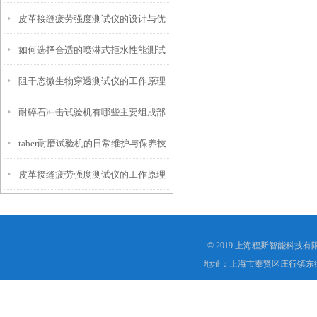
皮革接缝疲劳强度测试仪的设计与优
仪？
如何选择合适的喷淋式拒水性能测试
化
阻干态微生物穿透测试仪的工作原理
仪
耐碎石冲击试验机有哪些主要组成部
解析
taber耐磨试验机的日常维护与保养技
分？
皮革接缝疲劳强度测试仪的工作原理
巧
是什么？
© 2019 上海程斯智能科技
地址：上海市奉贤区庄行镇东街