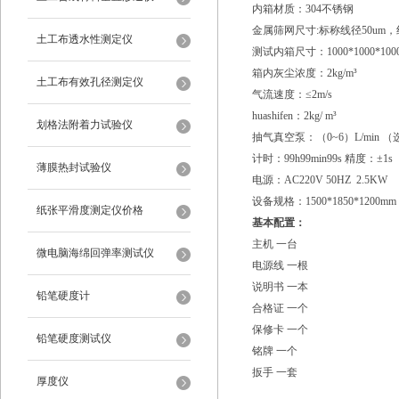
内箱材质：304不锈钢
金属筛网尺寸:标称线径50um，
土工布透水性测定仪
测试内箱尺寸：1000*1000*100
箱内灰尘浓度：2kg/m³
土工布有效孔径测定仪
气流速度：≤2m/s
huashifen：2kg/ m³
划格法附着力试验仪
抽气真空泵：（0~6）L/min 
计时：99h99min99s 精度：±1s
薄膜热封试验仪
电源：AC220V 50HZ 2.5KW
设备规格：1500*1850*1200mm
纸张平滑度测定仪价格
基本配置：
主机
一台
微电脑海绵回弹率测试仪
电源线 一根
说明书 一本
铅笔硬度计
合格证 一个
保修卡 一个
铅笔硬度测试仪
铭牌
一个
扳手
一套‌
厚度仪