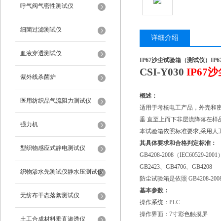
呼气阀气密性测试仪
细菌过滤测试仪
详细介绍
血液穿透测试仪
IP67沙尘试验箱（测试仪）
IP
CSI-Y030
IP67
紫外线杀菌炉
概述：
医用纺织品气流阻力测试仪
适用于考核电工产品，外壳和
垂 直至上而下非层流降落在样
强力机
本试验箱依照标准要求,采用人
其具体要求和合格判定标准：
型织物感应式静电测试仪
GB4208-2008（IEC60529-200
GB2423、GB4706、GB4208
织物渗水先测试仪静水压测试仪
防尘试验箱是依照 GB4208-20
基本参数：
无纺布干态落絮测试仪
操作系统：PLC
操作界面：7寸彩色触摸屏
土工合成材料垂直渗透仪