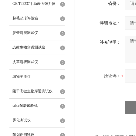
仪
省份：
GB/T22237手动表面张力仪
起毛起球评级箱
详细地址：
胶管耐磨测试仪
补充说明：
态微生物穿透测试仪
皮革耐折测试仪
验证码：
织物测厚仪
阻干态微生物穿透测试仪
taber耐磨试验机
雾化测试仪
耐划伤测试仪