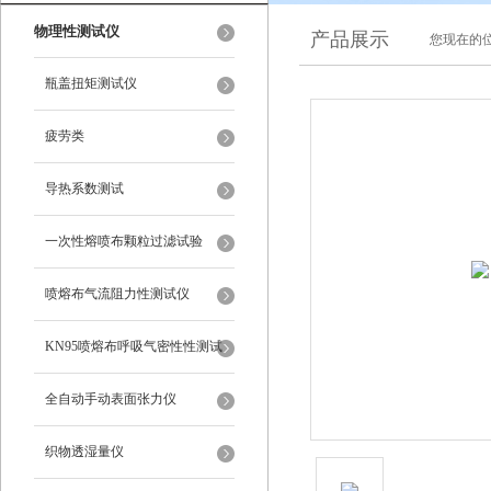
物理性测试仪
产品展示
您现在的位
瓶盖扭矩测试仪
疲劳类
导热系数测试
一次性熔喷布颗粒过滤试验
喷熔布气流阻力性测试仪
KN95喷熔布呼吸气密性性测试
仪
全自动手动表面张力仪
织物透湿量仪