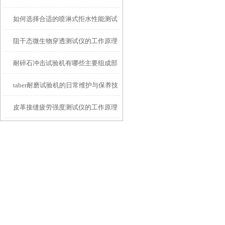
如何选择合适的喷淋式拒水性能测试
化
阻干态微生物穿透测试仪的工作原理
仪
耐碎石冲击试验机有哪些主要组成部
解析
taber耐磨试验机的日常维护与保养技
分？
皮革接缝疲劳强度测试仪的工作原理
巧
是什么？