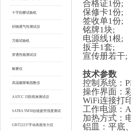
合格证1份;
保修卡1份;
十字刮擦试验机
签收单1份;
织物透气性测试仪
铭牌1块;
电源线1根;
万能试验机
扳手1套;
宣传册若干;
穿透性能测试仪
耐磨仪
技术参数
控制系统：PL
高温极限氧指数仪
操作界面：
AATCC 35防雨淋测试仪
WiFi连接打
工作电源：AC
SATRA TM50拉链疲劳强度测试
加热方式：
铝皿：平底、外
仪
GB/T22237手动表面张力仪