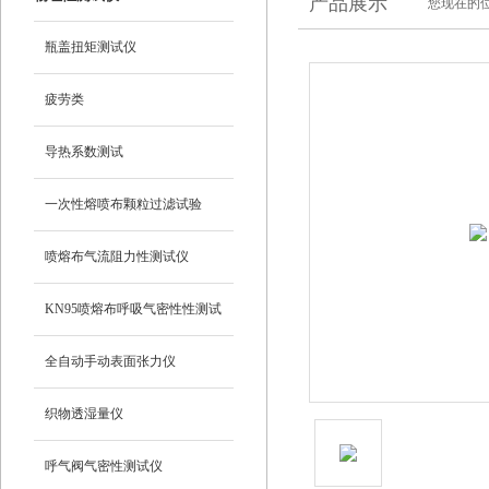
产品展示
您现在的位
瓶盖扭矩测试仪
疲劳类
导热系数测试
一次性熔喷布颗粒过滤试验
喷熔布气流阻力性测试仪
KN95喷熔布呼吸气密性性测试
仪
全自动手动表面张力仪
织物透湿量仪
呼气阀气密性测试仪