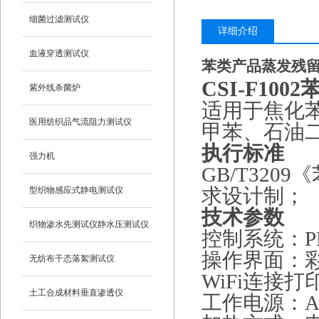
细菌过滤测试仪
详细介绍
血液穿透测试仪
苯类产品蒸发残
CSI-F1
紫外线杀菌炉
适用于焦化
医用纺织品气流阻力测试仪
甲苯、石油
执行
标准
强力机
GB/T32
型织物感应式静电测试仪
求设计制
；
技术参数
织物渗水先测试仪静水压测试仪
控制系统：PL
操作界面：
无纺布干态落絮测试仪
WiFi连接打
土工合成材料垂直渗透仪
工作电源：AC