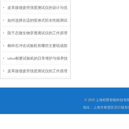
皮革接缝疲劳强度测试仪的设计与优
仪？
如何选择合适的喷淋式拒水性能测试
化
阻干态微生物穿透测试仪的工作原理
仪
耐碎石冲击试验机有哪些主要组成部
解析
taber耐磨试验机的日常维护与保养技
分？
皮革接缝疲劳强度测试仪的工作原理
巧
是什么？
© 2019 上海程斯智能科技
地址：上海市奉贤区庄行镇东街