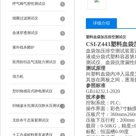
呼气阀气密性测试仪
细菌过滤测试仪
详细介绍
血液穿透测试仪
塑料血袋加压排空测试仪
CSI-Z443
塑料血袋
紫外线杀菌炉
血袋加压排空测试装置
液成分袋式塑料容器第
医用纺织品气流阻力测试仪
测试仪、血袋抗泄漏性
测试原理
向塑料血袋内冲入温度
强力机
其放在两板之间，逐渐挤
参照标准
GB14232.1-2020
型织物感应式静电测试仪
技术参数
控制系统：
PLC;
织物渗水先测试仪静水压测试仪
操作界面：彩色
7寸触
压板尺寸
：
36
0mmx2
6
0
压板下压行程
：
200m
无纺布干态落絮测试仪
载荷：
0-50KG，精度
标配：恒温槽
0-99度
土工合成材料垂直渗透仪