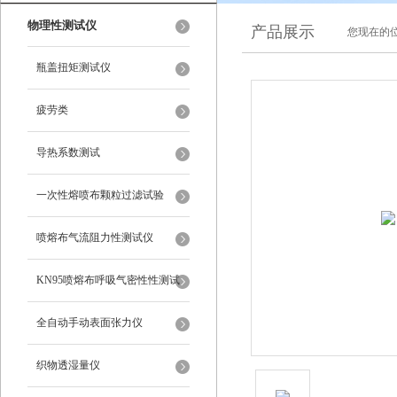
物理性测试仪
产品展示
您现在的位
瓶盖扭矩测试仪
疲劳类
导热系数测试
一次性熔喷布颗粒过滤试验
喷熔布气流阻力性测试仪
KN95喷熔布呼吸气密性性测试
仪
全自动手动表面张力仪
织物透湿量仪