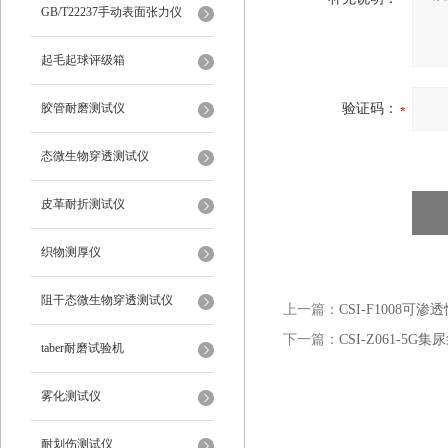
仪
GB/T22237手动表面张力仪
起毛起球评级箱
胶管耐磨测试仪
验证码：
态微生物穿透测试仪
皮革耐折测试仪
织物测厚仪
阻干态微生物穿透测试仪
上一篇：
CSI-F1008
下一篇：
CSI-Z061-5
taber耐磨试验机
雾化测试仪
耐划伤测试仪