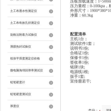
压板加载速度
：
1~
5
00m
压力
量程
：
0-
100kpa
，
外形尺寸：
1900*380*
土工布透水性测定仪
净重
：
60.3kg
土工布有效孔径测定仪
配置清单
划格法附着力试验仪
主机
1台；
测试软件
1套；
薄膜热封试验仪
说明书
1份;
合格证
1份;
保修卡
1份;
纸张平滑度测定仪价格
签收单
1份;
铭牌
1块;
微电脑海绵回弹率测试仪
电源线
1根;
扳手
1套;
宣传册若干
;
铅笔硬度计
铅笔硬度测试仪
厚度仪
产品：