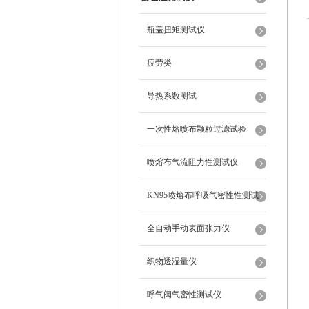
瓶盖扭矩测试仪
疲劳类
导热系数测试
一次性熔喷布颗粒过滤试验
喷熔布气流阻力性测试仪
KN95喷熔布呼吸气密性性测试
仪
全自动手动表面张力仪
织物透湿量仪
呼气阀气密性测试仪