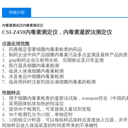
详细介绍
内毒素测试仪
内毒素测试仪
CSI-Z459内毒素测定仪，内毒素凝胶法测定仪
仪器应用范围
1、
药典规定需要细菌内毒素检查的药品
2、
制药企业中间产品细菌内毒素污染多点监测及
最
终产品的质
3、
gmp制药企业注射用水前、后期验证及日常监测
4、
医疗器具细菌内毒素检测
5、
临床人体液细菌内毒素检测
6、
水及食品中细菌内毒素检测
7、
临床用药时注射剂混合液细菌内毒素的检测
性能特点
1、
用于细菌内毒素检查的凝胶法试验，wanquan符合《中国
2、
采用固体铝块加热的恒温仪
3、
提供
96个检测孔，可直接插入鲎试剂安瓿
4、
96个检测孔分为12组，单独定时
5、
12组独立计时器，可以每组样品加样后直接放入仪器，并开
间加样后放入保温装置的时间差带来的不准确性