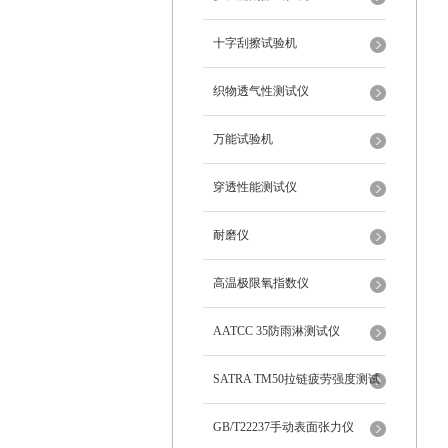
十字刮擦试验机
织物透气性测试仪
万能试验机
穿透性能测试仪
耐磨仪
高温极限氧指数仪
AATCC 35防雨淋测试仪
SATRA TM50拉链疲劳强度测试
仪
GB/T22237手动表面张力仪