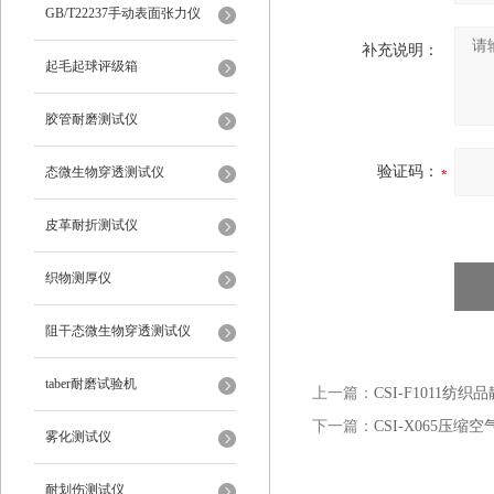
仪
GB/T22237手动表面张力仪
补充说明：
起毛起球评级箱
胶管耐磨测试仪
验证码：
态微生物穿透测试仪
皮革耐折测试仪
织物测厚仪
阻干态微生物穿透测试仪
taber耐磨试验机
上一篇：
CSI-F1011
下一篇：
CSI-X065压
雾化测试仪
耐划伤测试仪