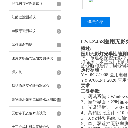
呼气阀气密性测试仪
细菌过滤测试仪
详细介绍
血液穿透测试仪
CSI-Z458
医用无影
紫外线杀菌炉
概述:
医用无影灯光学性能测
率、单遮板深腔无影率
医用纺织品气流阻力测试仪
灯临床手术室应用如此
的诊断和治疗，误诊误
执行标准
：
强力机
YY 0627-2008 
YY 9706.241-2
要求
型织物感应式静电测试仪
主要参数
:
1、
测试系统：
Windows
织物渗水先测试仪静水压测试仪
2、
操作界面：
22吋显
3、
光谱辐射计：
200~
4、
高精度照度计：
10 
无纺布干态落絮测试仪
5、
XYZ移动系统+C轴转
6、
单、双遮挡无影率
土工合成材料垂直渗透仪