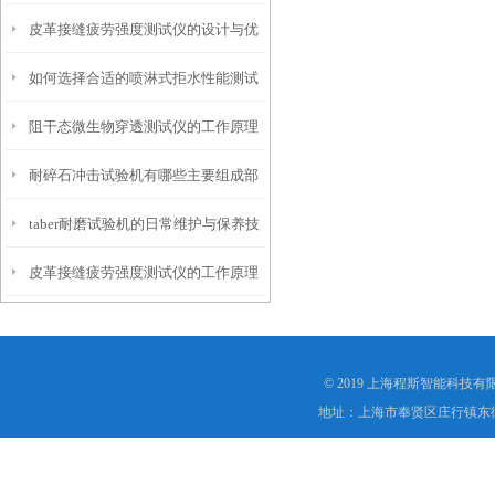
皮革接缝疲劳强度测试仪的设计与优
仪？
如何选择合适的喷淋式拒水性能测试
化
阻干态微生物穿透测试仪的工作原理
仪
耐碎石冲击试验机有哪些主要组成部
解析
taber耐磨试验机的日常维护与保养技
分？
皮革接缝疲劳强度测试仪的工作原理
巧
是什么？
© 2019 上海程斯智能科技
地址：上海市奉贤区庄行镇东街