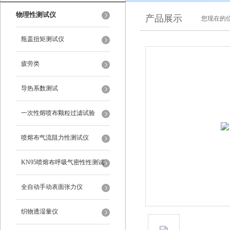
物理性测试仪
产品展示
您现在的位
瓶盖扭矩测试仪
疲劳类
导热系数测试
一次性熔喷布颗粒过滤试验
喷熔布气流阻力性测试仪
KN95喷熔布呼吸气密性性测试
仪
全自动手动表面张力仪
织物透湿量仪