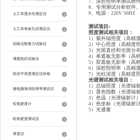
7、
深腔照明率测试附
8、
专用测试分析软件
9、
电源：
220V 50H
土工布透水性测定仪
测试项目
:
土工布有效孔径测定仪
照度测试相关项目：
1）紫外辐照度（高精
划格法附着力试验仪
2）中心照度（高精度照
3）光斑直径和光斑分
4）单遮板无影率（高精
薄膜热封试验仪
5）双遮板无影率（高精
6）深腔照明率（高精度
7）光柱深度（高精度照
纸张平滑度测定仪价格
光谱测试相关项目：
1）总辐照度（光谱辐射
微电脑海绵回弹率测试仪
2）显色指数（光谱辐
3
）色温（光谱辐射计
4）色坐标（光谱辐射
铅笔硬度计
5）光通量
铅笔硬度测试仪
厚度仪