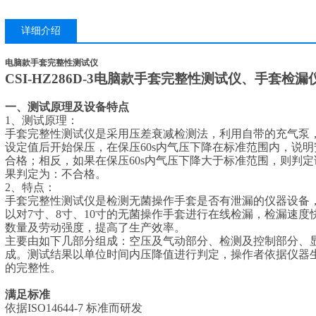
详细介绍
电脑款手套完整性测试仪
CSI-HZ286D-3电脑款
手套完整性测试仪
、手套检漏
一、测试
原理及设备特点
1、
测试原理：
手套完整性测试仪是采用压差衰减检测法，利用自带的充气泵
设定值后开始保压，在保压
60s内气压下降在标准范围内，说
合格；相反，如果在保压60s内气压下降大于标准范围，则判
果判定为：不合格。
2、
特点：
手套完整性测试仪是检测无菌操作手套是否有泄漏的仪器设备
以对
7寸、8寸、10寸的无菌操作手套进行在线检漏，检漏速
数量及劳动强度，提高了生产效率。
主要由如下几部分组成：空压及气动部分、检测及控制部分、
成。测试结果以单位时间内压降值进行判定，操作者依据仪器
的完整性。
满足标准
依据
ISO14644-7 标准而研发