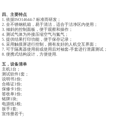
四
、主要特点
1. 依据ISO14644-7 标准而研发；
2. 全不锈钢机箱，易于清洁，适合于洁净区内使用；
3. 倾斜的控制面板，便于观察和操作；
4. 测试气体为外接压缩空气与氮气；
5. 提供结果打印功能，便于保存记录；
6. 采用触摸屏进行控制，拥有友好的人机交互界面；
7. 可于隔离器使用前或使用后对袖套-手套进行泄露测试；
8. 便携式结构设计，方便使用.
五，设备清单
主机
1台；
测试软件
1套；
说明书
1份;
合格证
1份;
保修卡
1份;
签收单
1份;
铭牌
1块;
电源线
1根;
扳手
1套;
宣传册若干
;