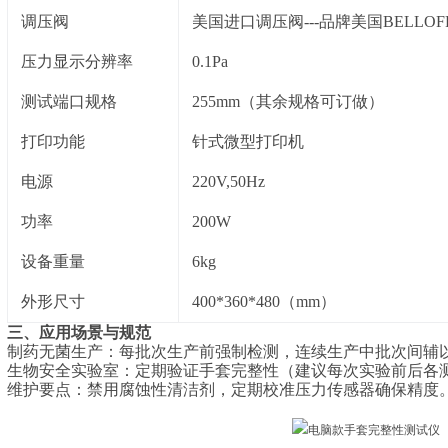
调压阀
美国进口调压阀
---品牌
美国
BELLO
压力显示分辨率
0.1Pa
测试端口规格
255mm（其余规格可订做）
打印功能
针式微型打印机
电源
220V,50Hz
功率
200W
设备重量
6kg
外形尺寸
400*360*480（mm）
三、
应用场景与规范
‌制药无菌生产‌：每批次生产前强制检测，连续生产中批次间辅以
‌生物安全实验室‌：定期验证手套完整性（建议每次实验前后各测一
‌维护要点‌：禁用腐蚀性清洁剂，定期校准压力传感器确保精度‌‌