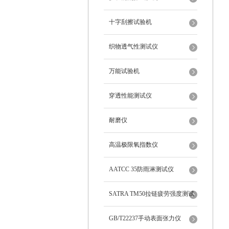
十字刮擦试验机
织物透气性测试仪
万能试验机
穿透性能测试仪
耐磨仪
高温极限氧指数仪
AATCC 35防雨淋测试仪
SATRA TM50拉链疲劳强度测试
仪
GB/T22237手动表面张力仪