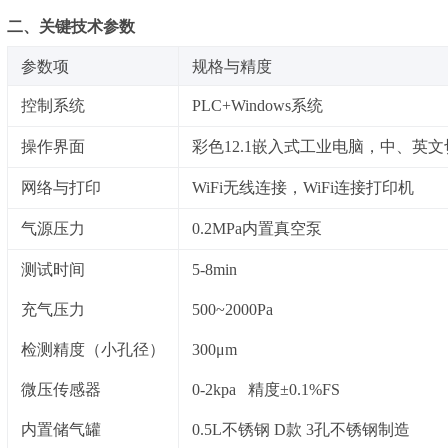
二、关键技术参数
‌参数项‌
‌规格与精度‌
控制系统
PLC+Windows系统
操作界面
彩色
12.1嵌入式工业电脑，中、英文
网络与打印
WiFi无线连接，WiFi连接打印机
气源压力
0.2MPa内置真空泵
测试时间
5-8min
充气压力
500~2000Pa
检测精度（小孔径）
300μm
微压传感器
0-2kpa 精度±0.1%
FS
内置储气罐
0.5L不锈钢 D款 3孔不锈钢制造