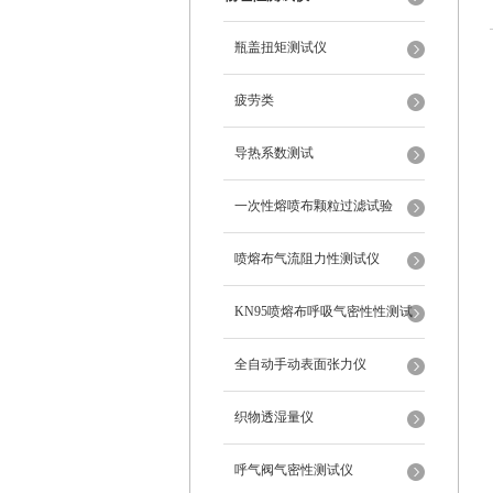
瓶盖扭矩测试仪
疲劳类
导热系数测试
一次性熔喷布颗粒过滤试验
喷熔布气流阻力性测试仪
KN95喷熔布呼吸气密性性测试
仪
全自动手动表面张力仪
织物透湿量仪
呼气阀气密性测试仪