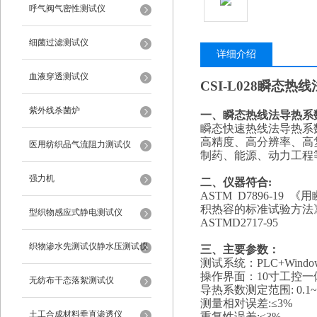
呼气阀气密性测试仪
细菌过滤测试仪
详细介绍
血液穿透测试仪
CSI-L028
瞬态热线
紫外线杀菌炉
一、
瞬态热线法导热系
瞬态快速热线法导热系
高精度、高分辨率、高
医用纺织品气流阻力测试仪
制药、能源、动力工程
强力机
二、仪器符合:
ASTM D7896-
积热容的标准试验方法
型织物感应式静电测试仪
ASTMD2717-95
织物渗水先测试仪静水压测试仪
三、主要参数
：
测试系统：PLC+Windo
操作界面：10寸工控一
无纺布干态落絮测试仪
导热系数测定范围:
0.1~
测量相对误差:≤3%
土工合成材料垂直渗透仪
重复性误差:≤3%