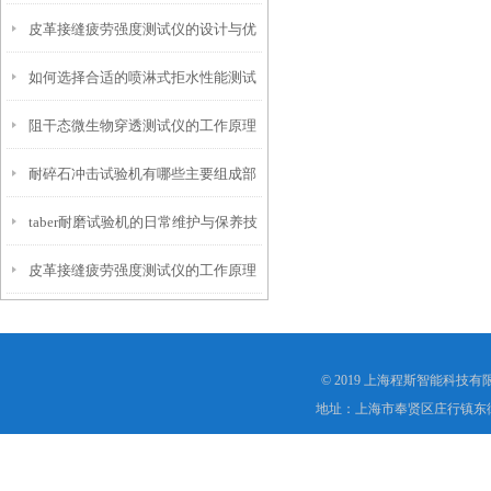
皮革接缝疲劳强度测试仪的设计与优
仪？
如何选择合适的喷淋式拒水性能测试
化
阻干态微生物穿透测试仪的工作原理
仪
耐碎石冲击试验机有哪些主要组成部
解析
taber耐磨试验机的日常维护与保养技
分？
皮革接缝疲劳强度测试仪的工作原理
巧
是什么？
© 2019 上海程斯智能科技
地址：上海市奉贤区庄行镇东街