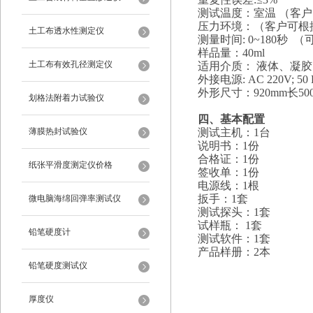
测试温度：室温 （客
压力环境：（客户可根
土工布透水性测定仪
测量时间: 0~180秒 
样品量：40ml
土工布有效孔径测定仪
适用介质： 液体、凝胶
外接电源: AC 220V; 50 
外形尺寸：920mm长50
划格法附着力试验仪
四、基本配置
薄膜热封试验仪
测试主机：1台
说明书：1份
合格证：1份
纸张平滑度测定仪价格
签收单：1份
电源线：1根
扳手：1套
微电脑海绵回弹率测试仪
测试探头：1套
试样瓶： 1套
铅笔硬度计
测试软件：1套
产品样册：2本
铅笔硬度测试仪
厚度仪