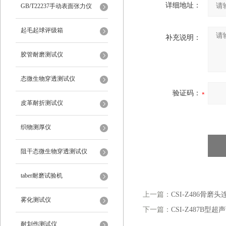
详细地址：
仪
GB/T22237手动表面张力仪
起毛起球评级箱
补充说明：
胶管耐磨测试仪
态微生物穿透测试仪
验证码：
皮革耐折测试仪
织物测厚仪
阻干态微生物穿透测试仪
taber耐磨试验机
上一篇：
CSI-Z486骨
雾化测试仪
下一篇：
CSI-Z487B
耐划伤测试仪