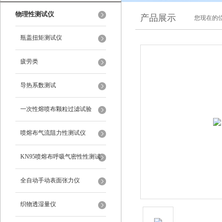
物理性测试仪
产品展示
您现在的位
瓶盖扭矩测试仪
疲劳类
导热系数测试
一次性熔喷布颗粒过滤试验
喷熔布气流阻力性测试仪
KN95喷熔布呼吸气密性性测试
仪
全自动手动表面张力仪
织物透湿量仪