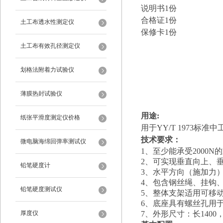
说明书1份
合格证1份
土工布透水性测定仪
保修卡1份
土工布有效孔径测定仪
划格法附着力试验仪
薄膜热封试验仪
用途:
纸张平滑度测定仪价格
用于YY/T 1973标
技术要求
：
微电脑海绵回弹率测试仪
1、至少能承受2000N
2、可实现垂直向上、
铅笔硬度计
3、水平方向（施加力
4、包含钢丝绳、挂钩
铅笔硬度测试仪
5、整体支架适用可移
6、底座具有螺丝孔用
厚度仪
7、外形尺寸：长1400，