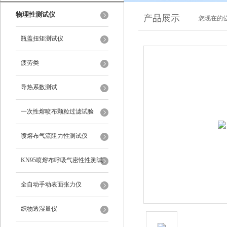
物理性测试仪
产品展示
您现在的位
瓶盖扭矩测试仪
疲劳类
导热系数测试
一次性熔喷布颗粒过滤试验
喷熔布气流阻力性测试仪
KN95喷熔布呼吸气密性性测试
仪
全自动手动表面张力仪
织物透湿量仪