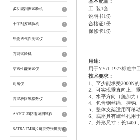
基本配置：
工 装1套
多功能刮擦试验机
说明书1份
合格证1份
十字刮擦试验机
保修卡1份
织物透气性测试仪
万能试验机
用途:
用于YY/T 1973标
穿透性能测试仪
技术要求
：
1、至少能承受2000N
耐磨仪
2、可实现垂直向上、
3、水平方向（施加力
高温极限氧指数仪
4、包含钢丝绳、挂钩
5、整体支架适用可移
AATCC 35防雨淋测试仪
6、底座具有螺丝孔用
7、外形尺寸：长1400，
SATRA TM50拉链疲劳强度测试