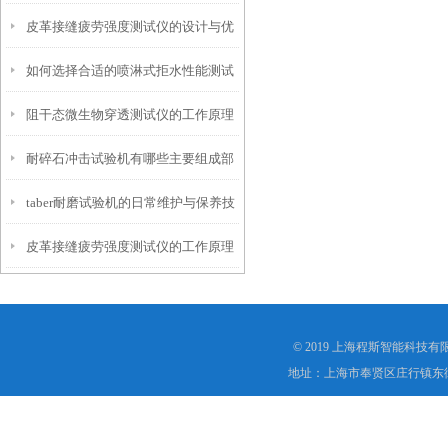
皮革接缝疲劳强度测试仪的设计与优
仪？
如何选择合适的喷淋式拒水性能测试
化
阻干态微生物穿透测试仪的工作原理
仪
耐碎石冲击试验机有哪些主要组成部
解析
taber耐磨试验机的日常维护与保养技
分？
皮革接缝疲劳强度测试仪的工作原理
巧
是什么？
© 2019 上海程斯智能科技
地址：上海市奉贤区庄行镇东街