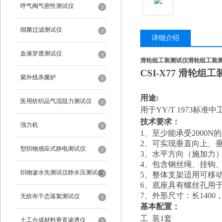
呼气阀气密性测试仪
细菌过滤测试仪
详细介绍
血液穿透测试仪
滑轮组工装测试仪
滑轮组工装
CSI-X77 滑轮组工
紫外线杀菌炉
用途:
医用纺织品气流阻力测试仪
用于YY/T 1973标
技术要求
：
强力机
1、至少能承受2000N
2、可实现垂直向上、
型织物感应式静电测试仪
3、水平方向（施加力
4、包含钢丝绳、挂钩
织物渗水先测试仪静水压测试仪
5、整体支架适用可移
6、底座具有螺丝孔用
7、外形尺寸：长1400，
无纺布干态落絮测试仪
基本配置：
工 装1套
土工合成材料垂直渗透仪