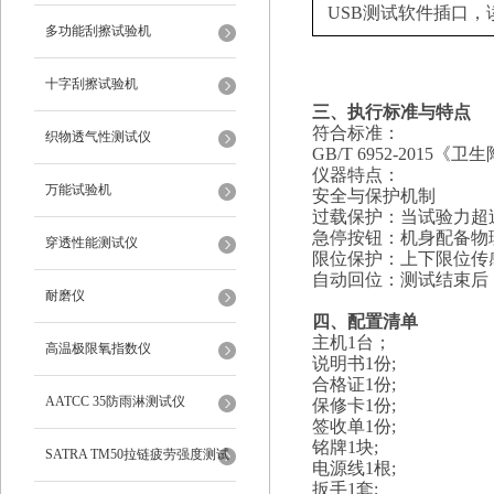
USB测试软件插口
多功能刮擦试验机
十字刮擦试验机
‌三、
执行
标准与
特点
符合标准：
织物透气性测试仪
GB/T 6952-2015《卫
仪器特点
‌：
万能试验机
安全与保护机制‌
‌过载保护‌：当试验力超
‌急停按钮‌：机身配备
穿透性能测试仪
‌限位保护‌：上下限位
‌自动回位‌：测试结束
耐磨仪
四、配置清单
主机1台；
高温极限氧指数仪
说明书1份;
合格证1份;
AATCC 35防雨淋测试仪
保修卡1份;
签收单1份;
铭牌1块;
SATRA TM50拉链疲劳强度测试
电源线1根;
扳手1套;