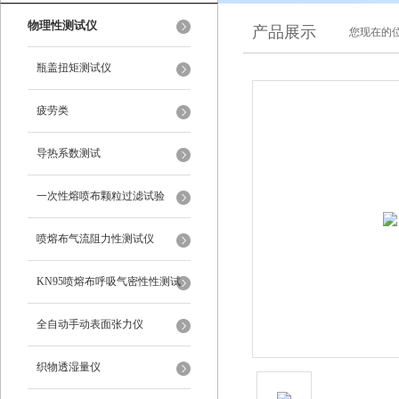
物理性测试仪
产品展示
您现在的位
瓶盖扭矩测试仪
疲劳类
导热系数测试
一次性熔喷布颗粒过滤试验
喷熔布气流阻力性测试仪
KN95喷熔布呼吸气密性性测试
仪
全自动手动表面张力仪
织物透湿量仪