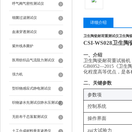
呼气阀气密性测试仪
细菌过滤测试仪
详细介绍
血液穿透测试仪
卫生陶瓷耐荷重测试仪
卫生陶
CSI-WS028卫生
紫外线杀菌炉
‌一、
介绍
医用纺织品气流阻力测试仪
卫生陶瓷耐荷重试验机
GB6952—20
1
5《卫生
化程度高等优点，是各
强力机
‌二、关键参数
型织物感应式静电测试仪
‌参数项‌
织物渗水先测试仪静水压测试仪
控制系统
无纺布干态落絮测试仪
操作界面
zui大试验力
土工合成材料垂直渗透仪