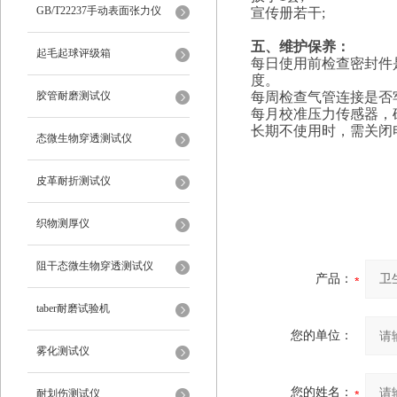
仪
GB/T22237手动表面张力仪
宣传册若干;
五、
维护保养：
起毛起球评级箱
每日使用前检查密封件
度。
胶管耐磨测试仪
每周检查气管连接是否
每月校准压力传感器，
长期不使用时，需关闭
态微生物穿透测试仪
皮革耐折测试仪
织物测厚仪
阻干态微生物穿透测试仪
产品：
taber耐磨试验机
您的单位：
雾化测试仪
您的姓名：
耐划伤测试仪