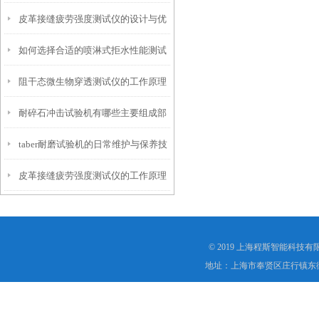
皮革接缝疲劳强度测试仪的设计与优
仪？
如何选择合适的喷淋式拒水性能测试
化
阻干态微生物穿透测试仪的工作原理
仪
耐碎石冲击试验机有哪些主要组成部
解析
taber耐磨试验机的日常维护与保养技
分？
皮革接缝疲劳强度测试仪的工作原理
巧
是什么？
© 2019 上海程斯智能科技
地址：上海市奉贤区庄行镇东街