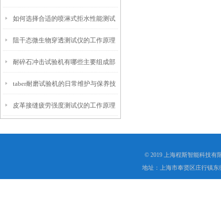
如何选择合适的喷淋式拒水性能测试
化
阻干态微生物穿透测试仪的工作原理
仪
耐碎石冲击试验机有哪些主要组成部
解析
taber耐磨试验机的日常维护与保养技
分？
皮革接缝疲劳强度测试仪的工作原理
巧
是什么？
© 2019 上海程斯智能科技
地址：上海市奉贤区庄行镇东街