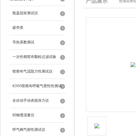
产品展示
您现在的位
瓶盖扭矩测试仪
疲劳类
导热系数测试
一次性熔喷布颗粒过滤试验
喷熔布气流阻力性测试仪
KN95喷熔布呼吸气密性性测试
仪
全自动手动表面张力仪
织物透湿量仪
呼气阀气密性测试仪