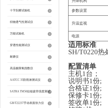
升降机构
参数设置
十字刮擦试验机
织物透气性测试仪
升温监视
万能试验机
电源
适用标准
穿透性能测试仪
SH/T022
耐磨仪
配置清单
高温极限氧指数仪
主机1台；
说明书1份;
AATCC 35防雨淋测试仪
合格证1份;
SATRA TM50拉链疲劳强度测试
保修卡1份;
签收单1份;
仪
GB/T22237手动表面张力仪