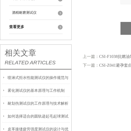
酒精耐磨测试仪
查看更多
相关文章
上一篇：
CSI-F1038抗
RELATED ARTICLES
下一篇：
CSI-Z041避
喷淋式拒水性能测试仪的操作规范与
雾化测试仪的基本原理与工作机制
应用指南
耐划伤测试仪的工作原理与技术解析
如何选择适合的圆轨迹起毛起球测试
皮革接缝疲劳强度测试仪的设计与优
仪？