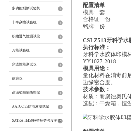
配置清单
多功能刮擦试验机
模具一套
合格证一份
十字刮擦试验机
铭牌一份
织物透气性测试仪
CSI-Z5
13
牙科学水
执行标准：
万能试验机
牙科学水胶体印模材
YY1027-2018
穿透性能测试仪
模具用途：
量化材料在消毒前
耐磨仪
边缘密合度。
技术参数：
高温极限氧指数仪
材质：
耐腐蚀奥氏
选配：干燥箱，恒
AATCC 35防雨淋测试仪
SATRA TM50拉链疲劳强度测试