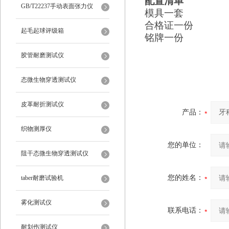
配置清单
仪
GB/T22237手动表面张力仪
模具一套
合格证一份
起毛起球评级箱
铭牌一份
胶管耐磨测试仪
态微生物穿透测试仪
皮革耐折测试仪
产品：
织物测厚仪
您的单位：
阻干态微生物穿透测试仪
您的姓名：
taber耐磨试验机
雾化测试仪
联系电话：
耐划伤测试仪