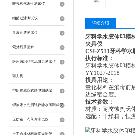
呼气阀气密性测试仪
细菌过滤测试仪
详细介绍
血液穿透测试仪
牙科学水胶体印模
夹具仪
紫外线杀菌炉
CSI-Z5
13
牙科学水
执行标准：
医用纺织品气流阻力测试仪
牙科学水胶体印模
YY1027-2018
强力机
模具用途：
量化材料在消毒前
型织物感应式静电测试仪
边缘密合度。
技术参数：
织物渗水先测试仪静水压测试仪
材质：
耐腐蚀奥氏
选配：干燥箱，恒
无纺布干态落絮测试仪
土工合成材料垂直渗透仪