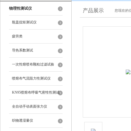
物理性测试仪
产品展示
您现在的位
瓶盖扭矩测试仪
疲劳类
导热系数测试
一次性熔喷布颗粒过滤试验
喷熔布气流阻力性测试仪
KN95喷熔布呼吸气密性性测试
仪
全自动手动表面张力仪
织物透湿量仪