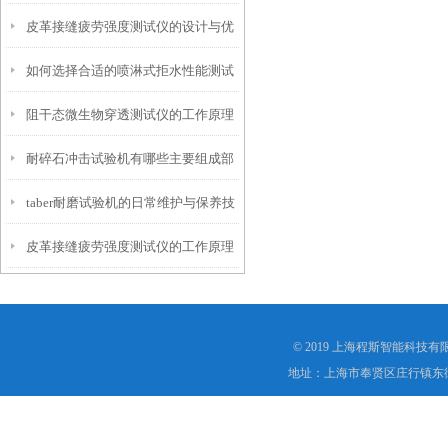
皮革接缝疲劳强度测试仪的设计与优
仪？
如何选择合适的喷淋式拒水性能测试
化
阻干态微生物穿透测试仪的工作原理
仪
耐碎石冲击试验机有哪些主要组成部
解析
taber耐磨试验机的日常维护与保养技
分？
皮革接缝疲劳强度测试仪的工作原理
巧
是什么？
© 2019 上海程斯智能科技
地址：上海市奉贤区庄行镇东街