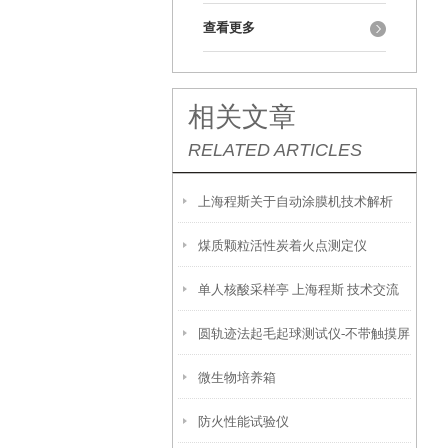
查看更多
相关文章
RELATED ARTICLES
上海程斯关于自动涂膜机技术解析
煤质颗粒活性炭着火点测定仪
单人核酸采样亭 上海程斯 技术交流
GBT20405
圆轨迹法起毛起球测试仪-不带触摸屏
和心得
微生物培养箱
防火性能试验仪