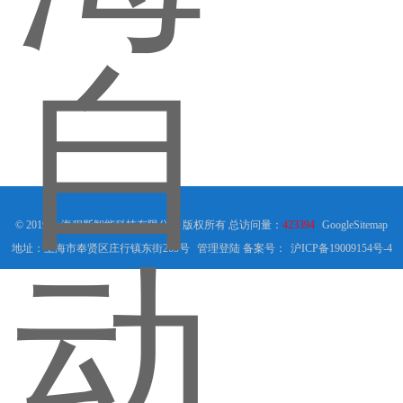
© 2019 上海程斯智能科技有限公司 版权所有 总访问量：
423394
GoogleSitemap
地址：上海市奉贤区庄行镇东街265号
管理登陆
备案号：
沪ICP备19009154号-4