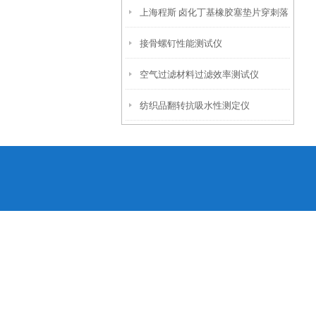
上海程斯 卤化丁基橡胶塞垫片穿刺落
接骨螺钉性能测试仪
屑和穿刺力测试仪 CSI-Z100
空气过滤材料过滤效率测试仪
纺织品翻转抗吸水性测定仪