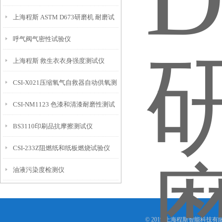
上海程斯 ASTM D673研磨机 耐磨试
试验步骤介绍说明
呼气阀气密性试验仪
验机 技术交流与心得
上海程斯 救生衣衣身强度测试仪
CSI-X021压缩氧气自救器自动供氧测
GB4303-2008
CSI-NM1123 色漆和清漆耐磨性测试
试仪
BS3110印刷品抗摩擦测试仪
仪
CSI-233Z阻燃纸和纸板燃烧试验仪
油液污染度检测仪
© 2019 上海程斯智能科技