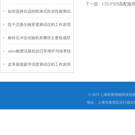
下一篇：
CSI-F929高
如何选择合适的喷淋式拒水性能测试
化
阻干态微生物穿透测试仪的工作原理
仪
耐碎石冲击试验机有哪些主要组成部
解析
taber耐磨试验机的日常维护与保养技
分？
皮革接缝疲劳强度测试仪的工作原理
巧
是什么？
© 2019 上海程斯智能科技
地址：上海市奉贤区庄行镇东街