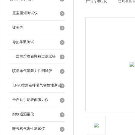
产品展示
您现在的位
瓶盖扭矩测试仪
疲劳类
导热系数测试
一次性熔喷布颗粒过滤试验
喷熔布气流阻力性测试仪
KN95喷熔布呼吸气密性性测试
仪
全自动手动表面张力仪
织物透湿量仪
呼气阀气密性测试仪