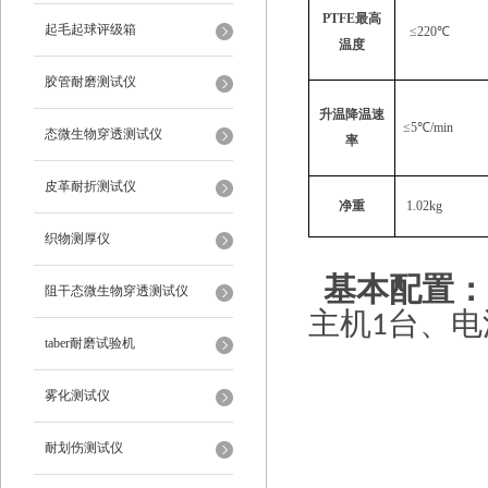
PTFE最高
起毛起球评级箱
≤220℃
温度
胶管耐磨测试仪
升温降温速
≤5℃/min
态微生物穿透测试仪
率
皮革耐折测试仪
净重
1.02kg
织物测厚仪
基本配置：
阻干态微生物穿透测试仪
主机
台、电
1
taber耐磨试验机
雾化测试仪
耐划伤测试仪