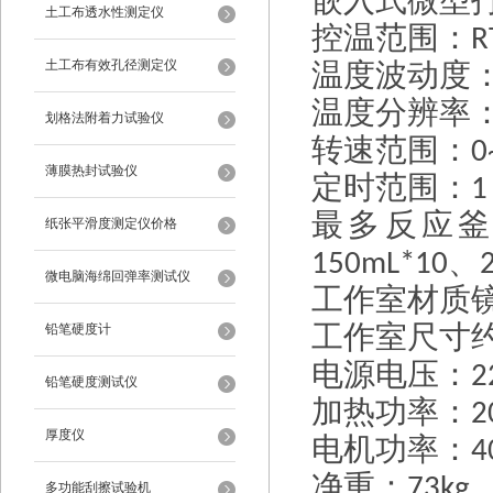
嵌入式微型
土工布透水性测定仪
控温范围：
R
土工布有效孔径测定仪
温度波动度：
温度分辨率
划格法附着力试验仪
转速范围：
0
薄膜热封试验仪
定时范围：
1
最多反应
纸张平滑度测定仪价格
、
150mL*10
微电脑海绵回弹率测试仪
工作室材质
工作室尺寸
铅笔硬度计
电源电压：
2
铅笔硬度测试仪
加热功率：
2
厚度仪
电机功率：
4
净重：
73kg
多功能刮擦试验机