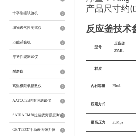
产品尺寸约
(
十字刮擦试验机
反应釜技术
织物透气性测试仪
万能试验机
反应釜
型号
25ML
穿透性能测试仪
材质
耐磨仪
高温极限氧指数仪
内衬容量
25mL
AATCC 35防雨淋测试仪
压紧方式
SATRA TM50拉链疲劳强度测试
最高压力
≤3Mpa
仪
GB/T22237手动表面张力仪