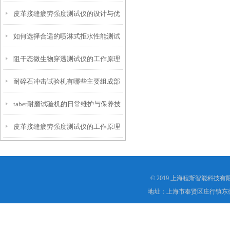
皮革接缝疲劳强度测试仪的设计与优
仪？
如何选择合适的喷淋式拒水性能测试
化
阻干态微生物穿透测试仪的工作原理
仪
耐碎石冲击试验机有哪些主要组成部
解析
taber耐磨试验机的日常维护与保养技
分？
皮革接缝疲劳强度测试仪的工作原理
巧
是什么？
© 2019 上海程斯智能科技
地址：上海市奉贤区庄行镇东街