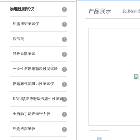
物理性测试仪
产品展示
您现在的位
瓶盖扭矩测试仪
疲劳类
导热系数测试
一次性熔喷布颗粒过滤试验
喷熔布气流阻力性测试仪
KN95喷熔布呼吸气密性性测试
仪
全自动手动表面张力仪
织物透湿量仪