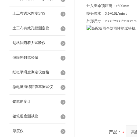
针头至伞顶距离
：
>500mm
土工布透水性测定仪
喷头喷水
：
；
3.6+0.5L/min
外形尺寸：
2300*2300*2100mm
土工布有效孔径测定仪
划格法附着力试验仪
薄膜热封试验仪
纸张平滑度测定仪价格
微电脑海绵回弹率测试仪
铅笔硬度计
铅笔硬度测试仪
厚度仪
产品：