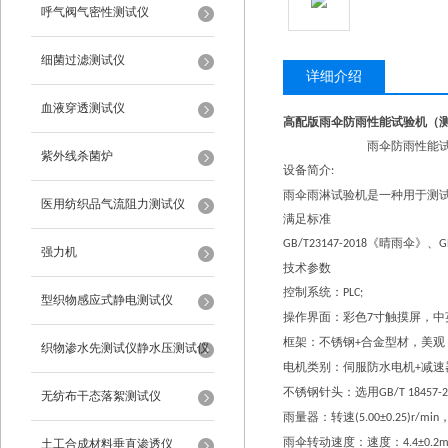
呼气阀气密性测试仪
细菌过滤测试仪
详细介绍
血液穿透测试仪
高配版雨伞防雨性能试验机（
雨伞防雨性能
紫外线杀菌炉
设备简介
:
雨伞雨淋试验机是一种用于测
医用纺织品气流阻力测试仪
满足
标准
《晴雨伞》、
GB/T23147-2018
G
强力机
技术参数
控制系统：
PLC;
型织物感应式静电测试仪
操作界面：彩色
寸触摸屏，中
7
框架：不锈钢
合金型材，美观
+
织物渗水先测试仪静水压测试仪
电机类别：伺服防水电机
减速
+
不锈钢针头
：
选用
GB/T 18457-
无纺布干态落絮测试仪
雨量器
：
转速
(5.00±0.25)r/min
雨伞转动速度
：速度：
土工合成材料垂直渗透仪
4.4±0.2