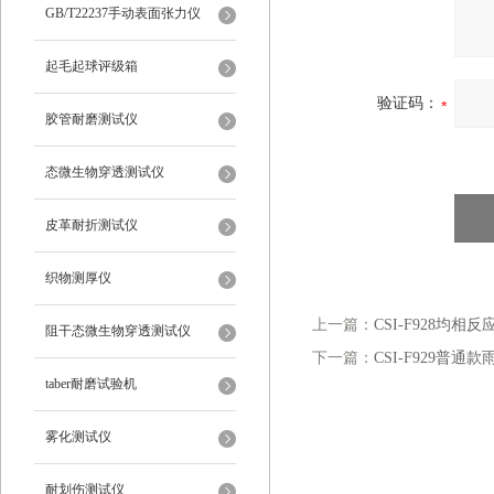
仪
GB/T22237手动表面张力仪
起毛起球评级箱
验证码：
胶管耐磨测试仪
态微生物穿透测试仪
皮革耐折测试仪
织物测厚仪
上一篇：
CSI-F928均相
阻干态微生物穿透测试仪
下一篇：
CSI-F929普
taber耐磨试验机
雾化测试仪
耐划伤测试仪