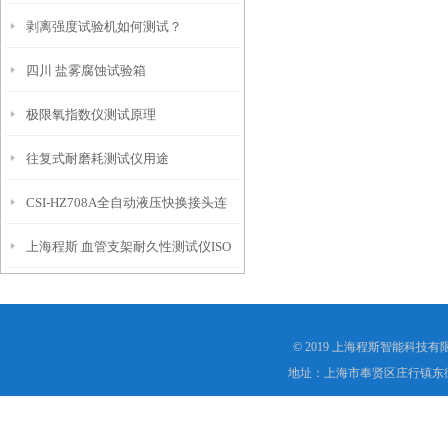
剥离强度试验机如何测试？
四川 盐雾腐蚀试验箱
极限氧指数仪测试原理
往复式耐磨耗测试仪用途
CSI-HZ708A全自动液压快换接头连
上海程斯 血管支架耐久性测试仪ISO
接器插拔泄漏测试仪
25539 设备用途及优点
© 2019 上海程斯智能科技
地址：上海市奉贤区庄行镇东街