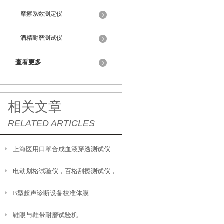
摩擦系数测定仪
酒精耐磨测试仪
查看更多
相关文章
RELATED ARTICLES
上海医用口罩合成血液穿透测试仪
电动划格试验仪，百格刮擦测试仪，
B型超声诊断设备校准体膜
十字刮擦测试仪
鞋眼与鞋带耐磨试验机