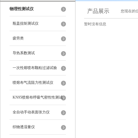
物理性测试仪
产品展示
您现在的位
瓶盖扭矩测试仪
暂时没有信息
疲劳类
导热系数测试
一次性熔喷布颗粒过滤试验
喷熔布气流阻力性测试仪
KN95喷熔布呼吸气密性性测试
仪
全自动手动表面张力仪
织物透湿量仪