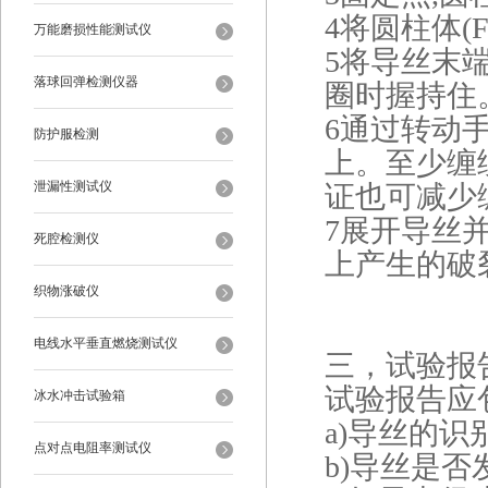
4将圆柱体(F
万能磨损性能测试仪
5将导丝末端
落球回弹检测仪器
圈时握持住
6通过转动
防护服检测
上。至少缠
泄漏性测试仪
证也可减少
7展开导丝
死腔检测仪
上产生的破
织物涨破仪
电线水平垂直燃烧测试仪
三，试验报
试验报告应
冰水冲击试验箱
a)导丝的识别
点对点电阻率测试仪
b)导丝是否